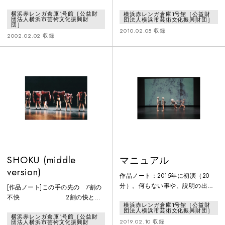
メイン州で行われたベイツダンス
ていく感情。ある一人の女生徒の
横浜赤レンガ倉庫1号館［公益財
横浜赤レンガ倉庫1号館［公益財
フェスティバルで初演される。 こ
自意識の揺らぎが一人称で綴られ
団法人横浜市芸術文化振興財
団法人横浜市芸術文化振興財団］
の作品は、失恋した時の感情の変
た太宰治の短編小説「女生徒」に
団］
2010.02.05 収録
化を表したもので、 “創造的なア
インスパイアされたソロダンス作
2002.02.02 収録
イデアに富んでおり、まるで昆虫
品。
の動きを見ているよう。”と評され
る。
SHOKU (middle
マニュアル
version)
作品ノート：2015年に初演（20
分）。何もない事や、説明の出来
[作品ノート]この手の先の 7割の
ないものを形にするクリエーショ
不快 2割の快とり
横浜赤レンガ倉庫1号館［公益財
ンの中で、様々な「実験」を試
残された あと1割
団法人横浜市芸術文化振興財団］
み、ダンサーを［実験用ラット］
横浜赤レンガ倉庫1号館［公益財
2019.02.10 収録
団法人横浜市芸術文化振興財