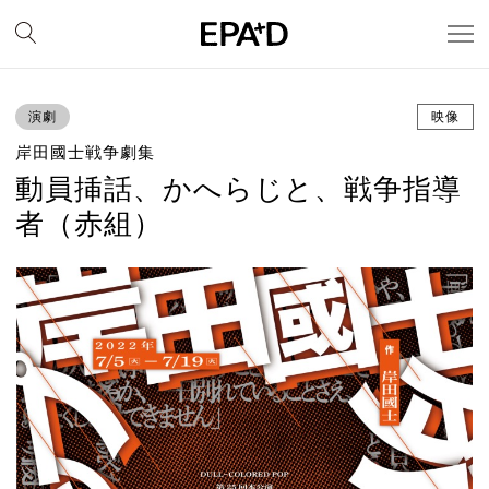
演劇
映像
岸田國士戦争劇集
動員挿話、かへらじと、戦争指導
者（赤組）