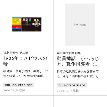
福島三部作 第二部
岸田國士戦争劇集
1986年：メビウスの
動員挿話、かへらじ
輪
と、戦争指導者（白
組）
福島第一原発が建設・稼働し、15
日本の近代劇に多大な影響を与
年が経過した1985年の双葉町。公
え、今も「演劇界の芥川賞」と呼
金の不正支出が問題となり、20年
ばれる戯曲賞にその名を刻む劇作
DULL-COLORED POP
DULL-COLORED POP
以上に渡って町長を務めてきた田
家・岸田國士。戯曲や評論を数多
中が電撃辞任した。かつて原発反
く執筆し、文学座の創設にも携わ
2019.08.23 収録
2022.10.17 収録
対派のリーダーとして活動したた
るなど演劇界に大きな影響を及ぼ
めに議席を失った＜穂積 忠＞（孝
しました。岸田國士は戦争をどの
の弟）は、政界から引退しひっそ
ように見ていたのか？ 岸田の