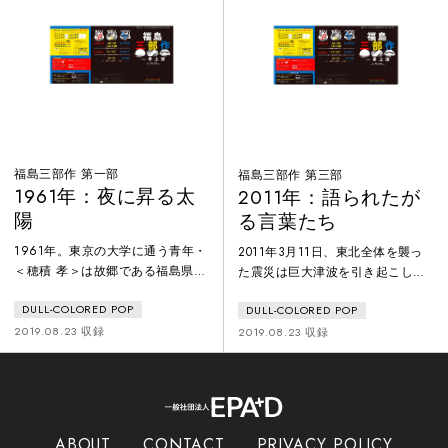
りと暮らしていたが、ある晩、彼
「戦争劇」を並べて上演すること
の下に2人の男が現れ、説得を始
で、岸田と当時の日本人が戦争を
める。「町長選挙に出馬してくれ
どのように見ていたのか浮かび上
ないか、ただし『原発賛成派』と
がらせます。
して……」。そして1986年、
福島三部作 第一部
福島三部作 第三部
1961年：夜に昇る太
2011年：語られたが
陽
る言葉たち
1961年。東京の大学に通う青年・
2011年3月11日、東北全体を襲っ
＜穂積 孝＞は故郷である福島県双
た震災は巨大津波を引き起こし、
葉町へ帰ろうとしていた。「もう
福島原発をメルトダウンに追い込
DULL-COLORED POP
DULL-COLORED POP
町へは帰らない」と告げるため
んだ。その年末、＜孝＞と＜忠＞
に。北へ向かう汽車の中で孝は謎
の弟にあたる＜穂積 真＞は、地元
2019.08.23 収録
2019.08.23 収録
の「先生」と出会う。「日本はこ
テレビ局の報道局長として特番製
れからどんどん良くなる」、そう
作を指揮していたが、各市町村ご
語る先生の言葉に孝は共感する
とに全く異なる震災の悲鳴が舞い
が、家族は誰も孝の考えを理解し
込み続け、現場には混乱が生じて
てくれない。そんな中、彼ら一家
いた。真実を伝えることがマスコ
ABOUT
CONTACT
PRIVACY POLICY