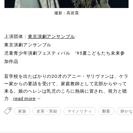
撮影：高岩震
上演団体：
東京演劇アンサンブル
東京演劇アンサンブル
児童青少年演劇フェスティバル ’95夏こどもたち未来参
加作品
盲学校を出たばかりの20才のアニー・サリヴァンは、ケラ
ー家からの要請を受けて、家庭教師として北部からやって
来る。娘のヘレンは乳児のころに熱病に冒され、視力と聴
力...
read more
家族
史実・実録
マイノリティ
翻案
静かな