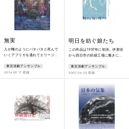
無実
明日を紡ぐ娘たち
人が蠅のようにバタバタと死んで
この作品は1957年に初演。伊那谷
いくアフリカを逃れてエリージオ
から四日市の紡績工場に働きに来
とファドゥールは希望を求めてや
ていた女工さんたちのつづり方サ
東京演劇アンサンブル
東京演劇アンサンブル
ってっ来た。しかしここでは、自
ークル「生活を記録する会」に取
殺ビルから毎日人が降って行き、
材して共同制作したもの。集団就
2014.09.17 収録
2007.04.25 収録
街路では銃が乱射され、高速道路
職で紡績に働く娘たちは、当時盛
では自殺者が大渋滞を引き起こ
んだったサークル活動で仲間をつ
し、人は人に冷淡になっていく
くり、書くこと、話し合うことを
――。ある日ふたりに目の前で赤
通して自分たちの置かれている状
毛の女が海に入って死ぬ。翌日、
況や、古い村の体質、女の立場の
ファドゥールと盲目の踊り子アブ
弱さを発見し、仲間とともに現実
ゾルートが出会いこの世界の片隅
を乗り越える力を獲得していく。
で生きる人びとがつながりはじめ
る……。