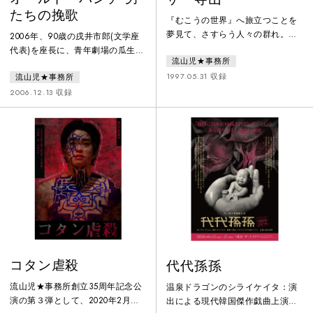
たちの挽歌
『むこうの世界』へ旅立つことを
夢見て、さすらう人々の群れ。い
2006年、90歳の戌井市郎(文学座
つしか、その夢は立ち消え、現実
代表)を座長に、青年劇場の瓜生正
流山児★事務所
的世界に引き戻されてしまう…。
実、本多一夫、岩淵達治、観世栄
鄭義信が寺山の劇世界をベースに
1997.05.31 収録
流山児★事務所
夫、中村哮夫、肝付兼太といった
描く少年の希望と世界の果て。寺
平均年齢80歳のメンバーで高齢者
2006.12.13 収録
山劇の単なる復元ではなく、全編
劇団＝パラダイス一座を旗揚げ。
に寺山作品の断片をちりばめ、寺
美術：妹尾河童、音楽：高橋悠
山が愛用した「世界の果て」とい
治、宣伝写真：荒木経惟の豪華ス
うモチーフを使いながら鄭自身の
タッフ。作：山元清多(黒テン
劇世界に寺山修司を引き寄せる形
ト)、演出：流山児祥の劇作は、
で新しい物語を作り上げた。1997
「七人の侍」の登場人物よろしく
年版は作者鄭義信自らが演出を担
の銀行強盗団が繰り広げる荒唐無
当。「
稽のアクションコメディ。NHK劇
場
コタン虐殺
代代孫孫
流山児★事務所創立35周年記念公
温泉ドラゴンのシライケイタ：演
演の第３弾として、2020年2月、
出による現代韓国傑作戯曲上演シ