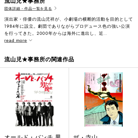
流山児★事務所
団体詳細・作品一覧を見る
演出家・俳優の流山児祥が、小劇場の横断的活動を目的として
1984年に設立。劇団でありながらプロデュース色の強い公演
を行ってきた。2000年からは海外に進出し、近...
read more
流山児★事務所の関連作品
オールド・バンチ 男
ザ・寺山