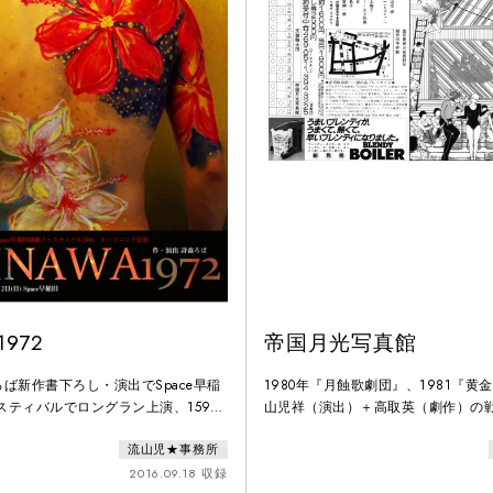
1972
帝国月光写真館
ば新作書下ろし・演出でSpace早稲
1980年『月蝕歌劇団』、1981『黄
ェスティバルでロングラン上演、1599
山児祥（演出）＋高取英（劇作）の
ヒット作。1972年、沖縄返還でオ
結編。昭和15年(1940年）、東京
流山児★事務所
いた。政治、裏社会、すべてが交錯
噂が席巻した。「婦女子を誘拐し凌
す。沖縄「裏社会」に蠢く若者と当時
の噂とはいったい何だったのか？日中
2016.09.18 収録