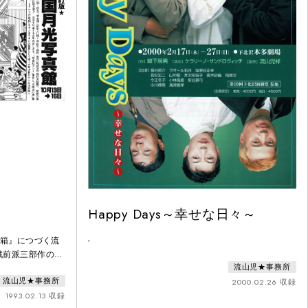
Happy Days～幸せな日々～
金箱』につづく流
-
戦前派三部作の完
流山児★事務所
を、怪奇紅マントの
流山児★事務所
辱する」紅マント
2000.02.26 収録
戦争(支那事
1993.02.13 収録