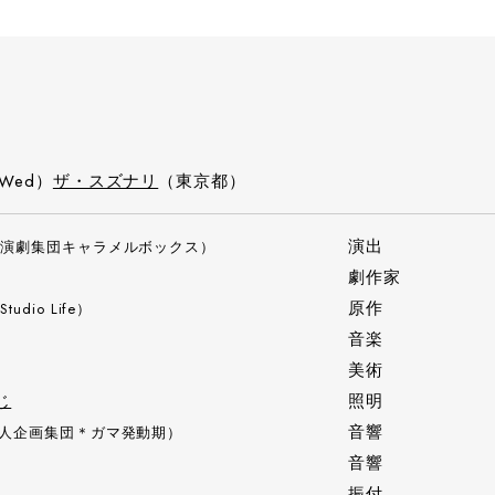
（Wed）
ザ・スズナリ
（東京都）
演出
（演劇集団キャラメルボックス）
劇作家
原作
Studio Life）
音楽
美術
じ
照明
音響
人企画集団＊ガマ発動期）
音響
振付