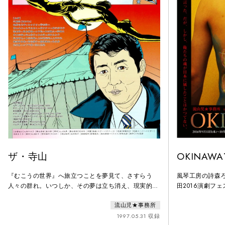
ザ・寺山
OKINAWA
『むこうの世界』へ旅立つことを夢見て、さすらう
風琴工房の詩森ろ
人々の群れ。いつしか、その夢は立ち消え、現実的世
田2016演劇フ
界に引き戻されてしまう…。鄭義信が寺山の劇世界を
人余を動員した大
流山児★事務所
ベースに描く少年の希望と世界の果て。寺山劇の単な
キナワは揺れて
る復元ではなく、全編に寺山作品の断片をちりばめ、
し、火花を散ら
1997.05.31 収録