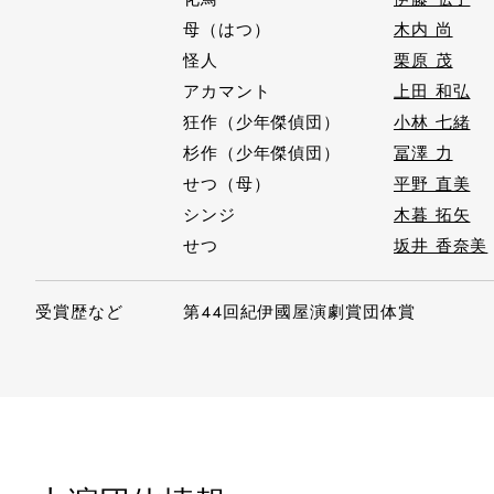
母（はつ）
木内 尚
怪人
栗原 茂
アカマント
上田 和弘
狂作（少年傑偵団）
小林 七緒
杉作（少年傑偵団）
冨澤 力
せつ（母）
平野 直美
シンジ
木暮 拓矢
せつ
坂井 香奈美
受賞歴など
第44回紀伊國屋演劇賞団体賞