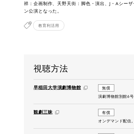
祥：企画制作、天野天街：脚色・演出、J・Aシー
撮影：
ン公演となった。
教育利活用
視聴方法
早稲田大学演劇博物館
無償
演劇博物館別館6号
観劇三昧
有償
オンデマンド配信。