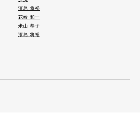
濱島 将裕
花輪 和一
米山 恭子
濱島 将裕