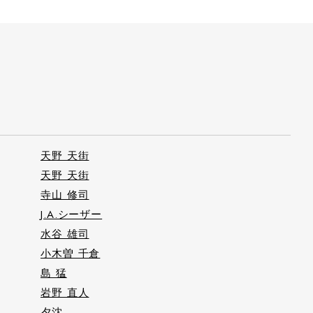
天野 天街
天野 天街
寺山 修司
J.A.シーザー
水谷 雄司
小木曽 千倉
島 猛
岩野 直人
夕沈