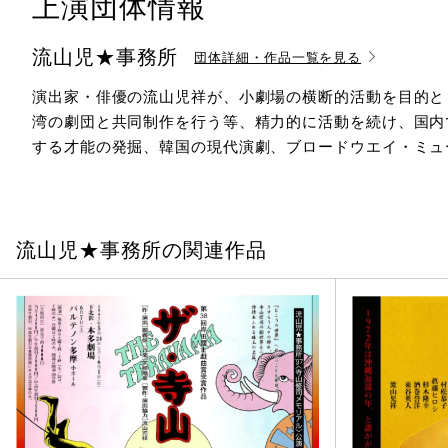
上演団体情報
流山児★事務所
団体詳細・作品一覧を見る
演出家・俳優の流山児祥が、小劇場の横断的活動を目的とし
湾の劇団と共同制作を行う等、精力的に活動を続け、国内
する才能の発掘、韓国の現代演劇、ブロードウエイ・ミュ
流山児★事務所の関連作品