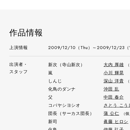
作品情報
上演情報
2009/12/10（Thu）～2009/12/23
出演者・
新次（寺山新次）
大内 厚雄
スタッフ
嵐
小川 輝晃
しんじ
深山 洋貴
（
化鳥のダンナ
沖田 乱
父
中田 春介
コバヤシヨシオ
さとう こう
団長（サーカス団長）
蒲 公仁
（個
新司
眞藤 ヒロシ
化鳥
伊藤 弘子