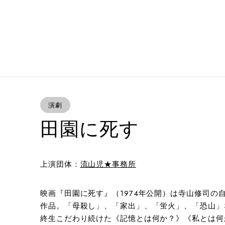
演劇
田園に死す
上演団体：
流山児★事務所
映画『田園に死す』（1974年公開）は寺山修司
作品。「母殺し」、「家出」、「蛍火」、「恐山」
終生こだわり続けた《記憶とは何か？》《私とは何