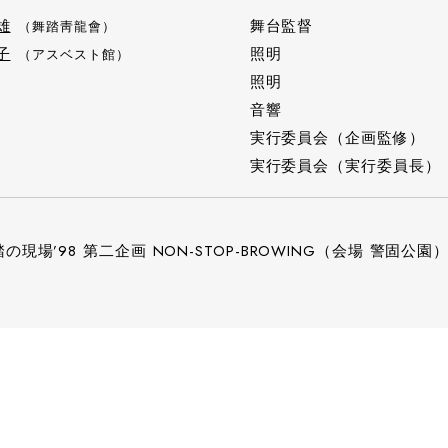
雄
舞台監督
（舞踏靑龍會）
子
照明
（アスベスト館）
照明
音響
実行委員会（企画監修）
実行委員会（実行委員長）
の現場’98 第二企画 NON-STOP-BROWING（会場 警固公園