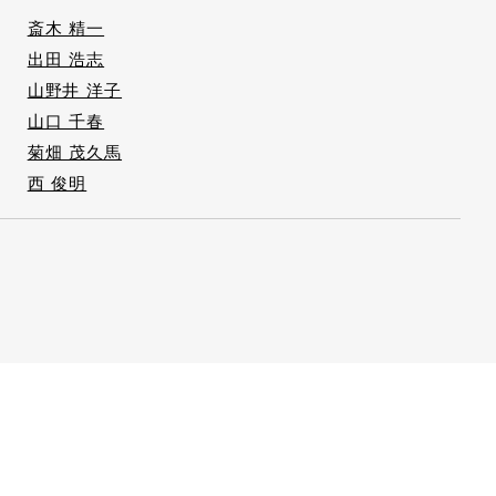
斎木 精一
出田 浩志
山野井 洋子
山口 千春
菊畑 茂久馬
西 俊明
）