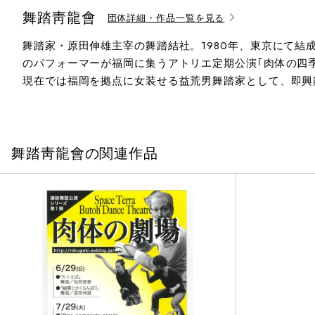
舞踏靑龍會
団体詳細・作品一覧を見る
舞踏家・原田伸雄主宰の舞踏結社。1980年、東京にて結成
のパフォーマーが福岡に集うアトリエ定期公演｢肉体の四季
現在では福岡を拠点に女装せる益荒男舞踏家として、即興舞
舞踏靑龍會の関連作品