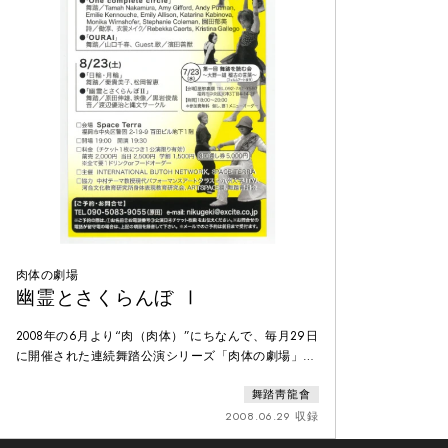
肉体の劇場
幽霊とさくらんぼ Ⅰ
2008年の6月より“肉（肉体）”にちなんで、毎月29日
に開催された連続舞踏公演シリーズ「肉体の劇場」の
第1弾。第1部を「舞踏というジャンルの間口を拡げる
舞踏靑龍會
ような」自由で実験的な舞台、第2部を原田伸雄のソ
ロ中心の舞踏という2部構成を基本とした。2011年5月
2008.06.29 収録
29日をもって3年間の連続公演シリーズは幕を下ろし