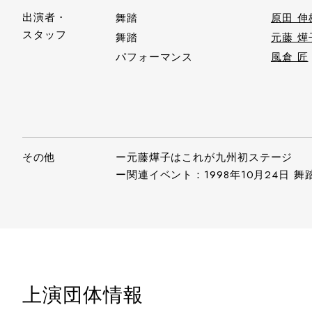
出演者・
舞踏
原田 伸
スタッフ
舞踏
元藤 燁
パフォーマンス
風倉 匠
その他
ー元藤燁子はこれが九州初ステージ
ー関連イベント：1998年10月24日 舞踏
上演団体情報