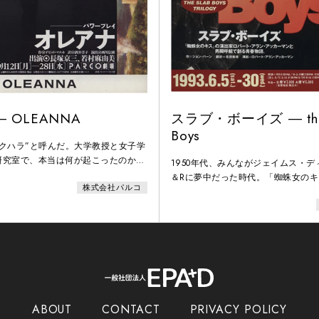
 OLEANNA
スラブ・ボーイズ ― the 
Boys
クハラ”と呼んだ。大学教授と女子学
研究室で、本当は何が起こったのか？
1950年代、みんながジェイムス・デ
ゲーム。
＆Rに夢中だった時代。「蜘蛛女の
株式会社パルコ
バート・アラン・アッカーマンと男
物語。
ABOUT
CONTACT
PRIVACY POLICY