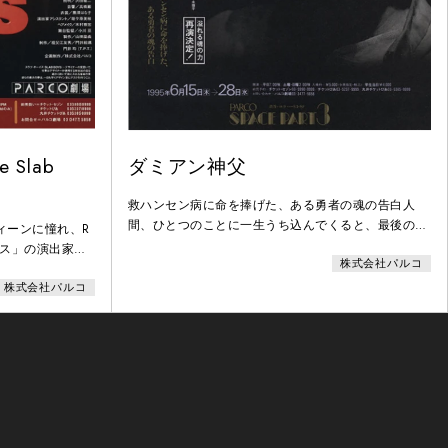
Slab
ダミアン神父
救ハンセン病に命を捧げた、ある勇者の魂の告白人
間、ひとつのことに一生うち込んでくると、最後のほ
ィーンに憧れ、R
うで、ふと、疑惑が浮かんでくる――しかし、――私
キス」の演出家ロ
株式会社パルコ
のしてきたことが良かろうと悪かろうと、私はあなた
闘呼組で創る青春
の僕です。私はあなたの大きな愛を信じます。
株式会社パルコ