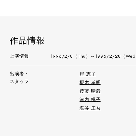
作品情報
上演情報
1996/2/8（Thu）～1996/2/28（We
出演者・
岸 恵子
スタッフ
榎木 孝明
斎藤 晴彦
河内 桃子
塩谷 庄吾