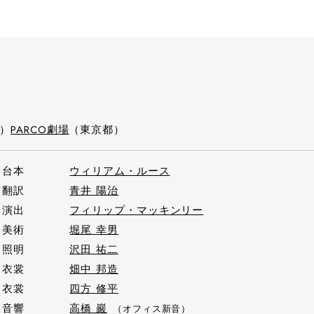
d）
PARCO劇場
（東京都）
台本
ウィリアム・ルース
翻訳
青井 陽治
演出
フィリップ・マッキンリー
美術
堀尾 幸男
照明
沢田 祐二
衣裳
畑中 邦造
衣裳
四方 修平
音響
高橋 巖
（オフィス新音）