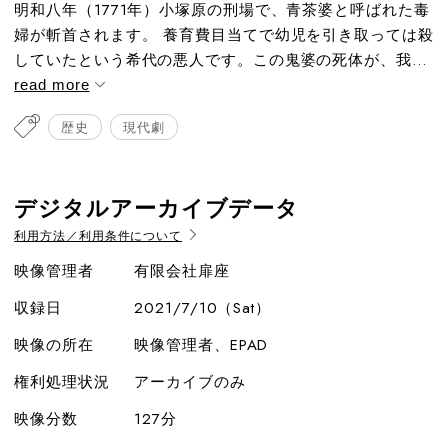
明和八年（1771年）小塚原の刑場で、青茶婆と呼ばれた毒
婦が斬首されます。 養育費目当てで幼児を引き取っては殺
していたという希代の悪人です。この鬼婆の死体が、我...
read more
歴史
現代劇
デジタルアーカイブデータ
利用方法／利用条件について
映像管理者
有限会社扉座
収録日
2021/7/10（Sat）
映像の所在
映像管理者、EPAD
権利処理状況
アーカイブのみ
映像分数
127分