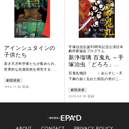
アインシュタインの
手塚治虫生誕90周年記念公演日本
劇作家協会プログラム
子供たち
新浄瑠璃 百鬼丸 ～手
塚治虫「どろろ」よ
若き天才科学者たちが集められ、
世界的な先進技術を研究する、と
り～
百鬼丸物語 ～あらすじ～天
ある電気機器メーカーの研究所。
下麻の如く乱れた戦乱の世のこ
劇団扉座
科学者たちは今、ヒト型のロボッ
と。コソ泥のどろろは、川に浮か
トを製造するというテーマに没頭
1994.11.30 収録
劇団扉座
んだタライの中に美しい刀を見つ
していた。しかし、そこで生まれ
ける。タライの中、もうひとつの
2019.05.18 収録
たいくつかの最先端技術は、アメ
包みには、のっぺら坊の赤子が入
リカの国防省に売られていたのだ
っていた。驚くどろろに、どこか
った……ずば抜けた頭脳と、子供
らともなく声が聞こえてくる。心
のような純真で傷つきやすい精神
で語りかけてくるという「声」、
を持つ、若き科学者たちの青春グ
独りでに動く刀「百鬼丸」。父・
ラフティ。稽古場でのエチュード
ABOUT
CONTACT
PRIVACY POLICY