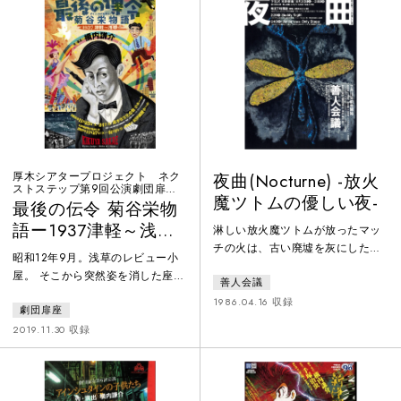
厚木シアタープロジェクト ネク
夜曲(Nocturne) -放火
ストステップ第9回公演劇団扉座
魔ツトムの優しい夜-
第65回公演
最後の伝令 菊谷栄物
語ー1937津軽～浅草
淋しい放火魔ツトムが放ったマッ
チの火は、古い廃墟を灰にしただ
ー
昭和12年9月。浅草のレビュー小
けでなく、その地に封印されてい
屋。 そこから突然姿を消した座付
善人会議
た古い物語を甦らせた。ツトムを
き作家・菊谷栄（有馬自由）は、
巻き込んで、ロマンと愛憎のドラ
1986.04.16 収録
劇団扉座
いま、青森から満洲へ出兵しよう
マが繰り広げられる。現代の物語
としていた。座員たちの最後のメ
2019.11.30 収録
作家・横内謙介の名を世に知らし
ッセージを届けようと、北乃祭
めた初期の傑作。
（横山結衣）は故郷・青森へと向
かう。祭が届ける、その伝令とは
――？