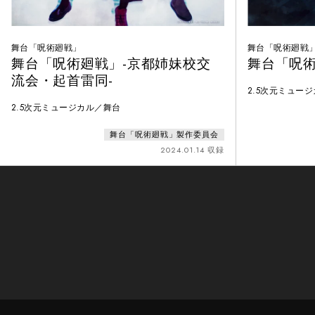
舞台「呪術廻戦」
舞台「呪術廻戦
舞台「呪術廻戦」-京都姉妹校交
舞台「呪
流会・起首雷同-
2.5次元ミュー
2.5次元ミュージカル／舞台
舞台「呪術廻戦」製作委員会
2024.01.14 収録