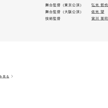
舞台監督（東京公演）
弘光 哲
舞台監督（大阪公演）
佐光 望
技術監督
寅川 英
を見る