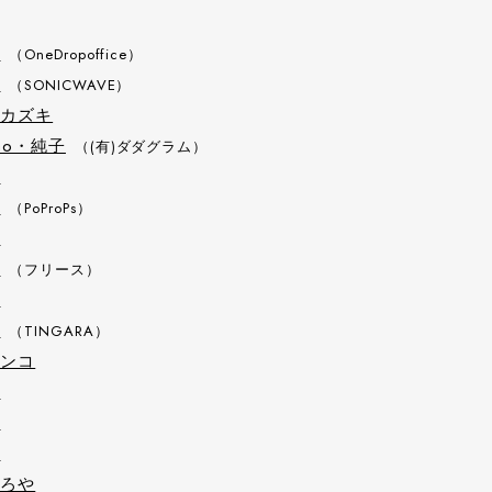
浩
（OneDropoffice）
平
（SONICWAVE）
 カズキ
ao・純子
（(有)ダダグラム）
里
晋
（PoProPs）
湖
継
（フリース）
太
子
（TINGARA）
ュンコ
則
博
真
ひろや