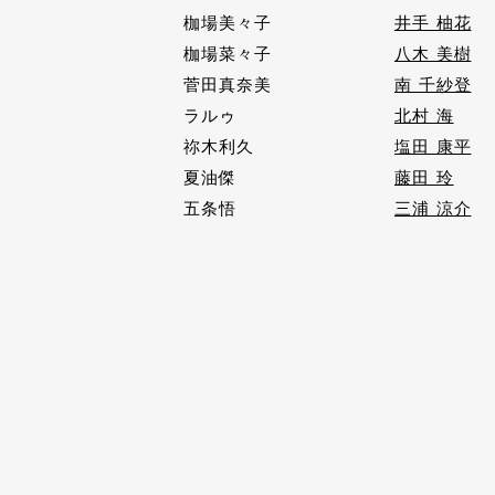
枷場美々子
井手 柚花
枷場菜々子
八木 美樹
菅田真奈美
南 千紗登
ラルゥ
北村 海
祢木利久
塩田 康平
夏油傑
藤田 玲
五条悟
三浦 涼介