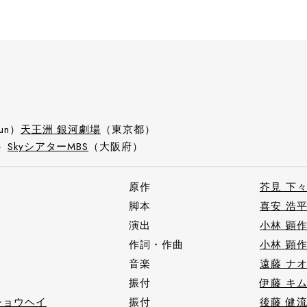
un）
天王洲 銀河劇場
（東京都）
n）
SkyシアターMBS
（大阪府）
原作
芥見 下
脚本
喜安 浩
演出
小林 顕
作詞・作曲
小林 顕
音楽
遠藤 ナ
振付
伊藤 キ
ショウヘイ
振付
後藤 健