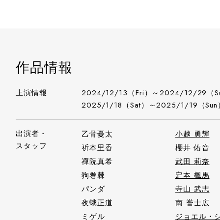
作品情報
上演情報
2024/12/13（Fri）～2024/12/29（S
2025/1/18（Sat）～2025/1/19（Su
出演者・
乙骨憂太
小越 勇輝
スタッフ
祈本里香
櫻井 佑音
禪院真希
武田 莉奈
狗巻棘
定本 楓馬
パンダ
寺山 武志
夜蛾正道
南 誉士広
ミゲル
ジョエル・