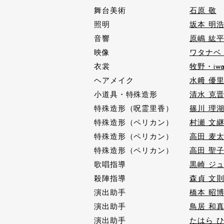
舞台美術
石原 敬
照明
坂本 明
音響
原嶋 紘
映像
ワタナベ
衣裳
牧野・iw
ヘアメイク
水﨑 優
小道具・特殊造形
清水 克
特殊造形（呪霊里香）
篠川 理
特殊造形（ペリカン）
村瀬 文
特殊造形（ペリカン）
高田 麦
特殊造形（ペリカン）
高田 聖
歌唱指導
黒崎 ジ
殺陣指導
森貞 文
演出助手
橋本 昭
演出助手
鳥居 和
演出助手
たはら 