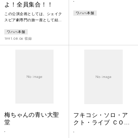
-
よ！全員集合！！
ワハハ本舗
この公演企画としては、シェイク
スピア劇専門の旅一座として結成
された「青空シェイクスピア座」
ワハハ本舗
が、紆余曲折を経て、殿堂のグロ
ーブ座で公演が打てるようになっ
1991.08.06 収録
た物語を、漫才やダンスやパフォ
ーマンスを劇中劇にふんだんに盛
り込みショースタイルありの構成
で、一座の奮闘劇を描いた作品で
す。シェイクスピア作品のタイト
ルや登場人物をモチーフにワハハ
本舗ならではの表現スタイルが楽
しめます。
梅ちゃんの青い大聖
フキコシ・ソロ・ア
堂
クト・ライブ ＣＯＮ
ＴＥＳＴ
-
-