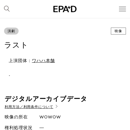
演劇
映像
ラスト
上演団体：
ワハハ本舗
-
デジタルアーカイブデータ
利用方法／利用条件について
映像の所在
WOWOW
権利処理状況
―