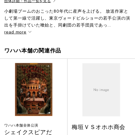
団体詳細・作品一覧を見る
小劇場ブームのおこった80年代に産声を上げる。 放送作家と
して第一線で活躍し、東京ヴォードビルショーの若手公演の演
出を手掛けていた喰始と、同劇団の若手団員であっ...
read more
ワハハ本舗の関連作品
ワハハ本舗全体公演
梅垣ＶＳオホホ商会
シェイクスピアだ