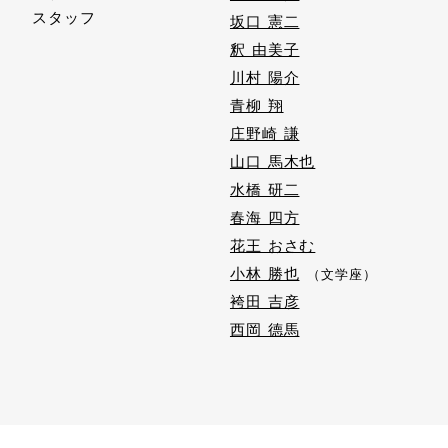
スタッフ
坂口 憲二
釈 由美子
川村 陽介
青柳 翔
庄野崎 謙
山口 馬木也
水橋 研二
春海 四方
花王 おさむ
小林 勝也
（文学座）
袴田 吉彦
西岡 德馬