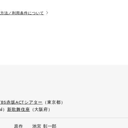
用方法／利用条件について
TBS赤坂ACTシアター
（東京都）
ed）
新歌舞伎座
（大阪府）
原作
池宮 彰一郎