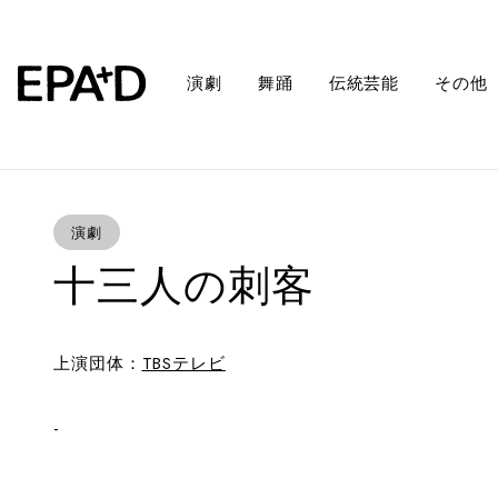
演劇
舞踊
伝統芸能
その他
演劇
十三人の刺客
上演団体：
TBSテレビ
-