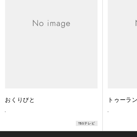
おくりびと
トゥーラ
-
-
TBSテレビ