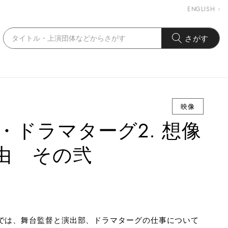
ENGLISH
さがす
）
映像
・ドラマターグ2. 想像
由 その弐
ズでは、舞台監督と演出部、ドラマターグの仕事について