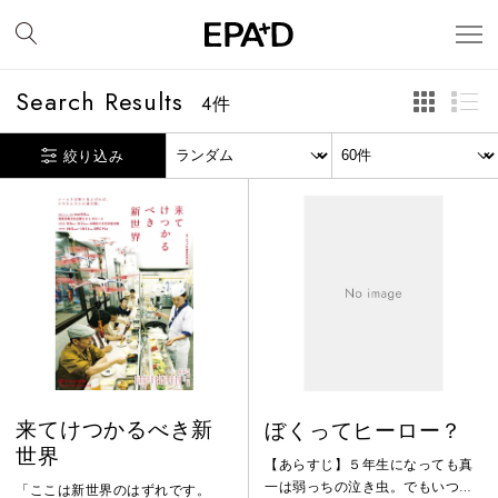
Search Results
4
件
絞り込み
来てけつかるべき新
ぼくってヒーロー？
世界
【あらすじ】５年生になっても真
一は弱っちの泣き虫。でもいつか
「ここは新世界のはずれです。