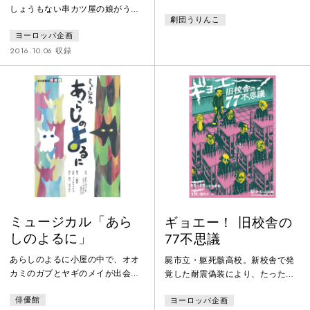
きっと、ムチャクチャ強いヒーロ
しょうもない串カツ屋の娘がうち
劇団うりんこ
ーになって、悪いやつらをコテン
です」 「きて屋」に集うおっ
パンにしてやる！と思っている。
ヨーロッパ企画
さんたちと、切り盛りするマナ
そんなある夜中、２５世紀からや
ツ。 通天閣を見上げれば、飛び
2016.10.06 収録
ってきた人物が真一の部屋に現
かうドローンの群れ。 野良ロボ
れ、「君を、国際地球連合ヒーロ
ットはうろつき、炊飯器は将棋を
ー科学研究所のスーパーキッズヒ
指す。 飛田更地はＶＲの楽園。
ーローにする。」と、変身ベルト
そして来てけつかるシンギュラリ
を授けてくれた。果たして、真一
ティ…。 テクノロジーとおっ
は本物のヒーローになれるの
さんが切り結ぶ、ＳＦ人情喜
か？！本物のヒーローって本当は
劇。 「新世界コメディ」、大阪
どこに居るのか？
弁で送りまっさ。
ミュージカル「あら
ギョエー！ 旧校舎の
しのよるに」
77不思議
あらしのよるに小屋の中で、オオ
屍市立・躯死骸高校。新校舎で発
カミのガブとヤギのメイが出会っ
覚した耐震偽装により、たった４
た。真っ暗で顔も見えない。さ
人の底辺クラスにあてがわれた旧
俳優館
ヨーロッパ企画
あ、どうなる？ちがった者どうし
校舎には、77の不思議があった。