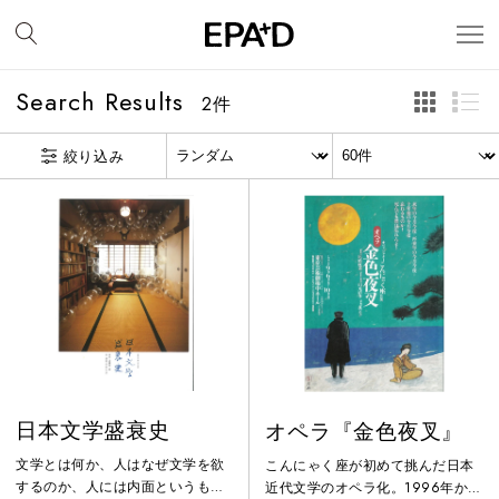
Search Results
2
件
絞り込み
日本文学盛衰史
オペラ『金色夜叉』
文学とは何か、人はなぜ文学を欲
こんにゃく座が初めて挑んだ日本
するのか、人には内面というもの
近代文学のオペラ化。1996年から