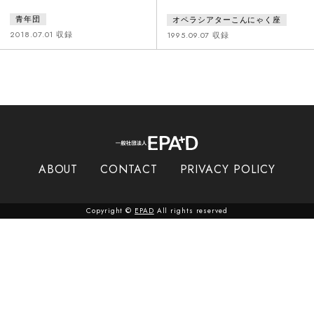
があるらしい。そして、それは言
2000年まで全国の高等学校などで
青年団
オペラシアターこんにゃく座
葉によって表現ができるものらし
旅公演をおこなった。2012年には
い。しかし、私たちは、まだ、そ
こんにゃく座創立40周年記念公演
2018.07.01 収録
1995.09.07 収録
の言葉を持っていない。この舞台
として再演した。
は、そのことに気がついてしまっ
た明治の若者たちの蒼い恍惚と苦
悩を描く青春群像劇である。
ABOUT
CONTACT
PRIVACY POLICY
Copyright ©
EPAD
All rights reserved