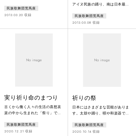
かな成長を願うものが数多くあり
アイヌ民族の踊り、南は日本最南
民族歌舞団荒馬座
ます。子どもは社会の宝物。そし
端の沖縄の踊り、東北の花笠音
て遊びは心の食べ物です。おいし
2013.03.20 収録
民族歌舞団荒馬座
頭、東京の獅子舞など、この作品
いご飯をたくさん食べて大きくな
ではそれぞれの地域の気候風土に
2013.05.08 収録
るように、たくさん遊んで、たく
よって独特の発展をしてきた個性
さんふれ合って、祖先から受け継
豊かな芸能を取り上げます。
がれてきた愛情いっぱいの芸能
「結」とは元々、農作業などの助
で、子どもたちを包み込みたい。
け合いという意味です。沖縄では
お母さんお父さんの膝の上でいっ
「結いまーる」という言葉であっ
しょに唄って、囃して、遊んで、
たり、東北では「結っこ」、アイ
楽しんで、この作品のささやかな
ヌ語では縄などをきつく締めるこ
ひとときが大
とを「ユプ」といい、日本語の
「結い」の語源とも
実り祈り命のまつり
祈りの祭
古くから働く人々の生活の喜怒哀
日本にはさまざまな芸能がありま
楽の中から生まれた「祭り」でお
す。太鼓や踊り、唄や和楽器で綴
こなわれてきた太鼓や踊り・唄や
られる芸能の多くは「お祭り」の
民族歌舞団荒馬座
民族歌舞団荒馬座
和楽器といった民族芸能を中心に
中で囃され踊られてきました。そ
構成した作品。自然との共生、恵
うした芸能には人々の生活の喜怒
2020.12.21 収録
2020.10.14 収録