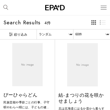
Search Results
4
件
絞り込み
ぴーひゃらどん
結-まつりの花を咲か
せましょう
民族芸能や季節ごとの行事、子守
唄やわらべ唄には、子どもの健や
北は北海道にはるか昔から暮らす