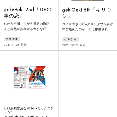
gekiGeki 2nd『1000
gekiGeki 5th『キリウ
年の恋』
シ』
ちがう空間、ちがう世界の物語–
ゴミが生きる町=ダストタウン誰が
人と自然が共存する豊かな町・ス
呼び始めたのか、そう揶揄される
ターシア。まわりを森や山に囲ま
荒んだ街で人々は絶望の中にあっ
ゲキゲキ
ゲキゲキ
れた平野部に位置するその町の民
た。頻発する戦争と長引く不作の
たちは、険しい危地を超える術を
影響で深刻な経済危機の中、悪政
2017.11.25 収録
2021.10.23 収録
持たず内部だけでひっそりと暮ら
は第３身分の市民たちに重くのし
していた。何者にも侵されぬ聖地
かかり、誰もが明日を生きる気力
のように、世界の事を知らぬま
すら失いかけていた。ただ一人、
ま。それはこれからも続いていく
ダストタウンの少女・イトハをの
はずだった。森の向こうから一人
ぞいては…解けぬ呪縛、境界が敷
の少年がやってくるまでは。
かれたどん底の時代で、ただ真っ
直ぐな愛に突き進む一人の男の、
悲哀に満ちた破滅の物語ー
日韓演劇交流会2024〜ミックスジ
ャム〜