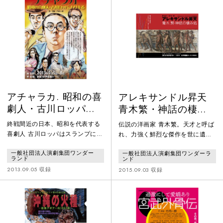
アチャラカ. 昭和の喜
アレキサンドル昇天
劇人・古川ロッパ、
青木繁・神話の棲み
ハリキる
処
終戦間近の日本、昭和を代表する
伝説の洋画家 青木繁。天才と呼ば
喜劇人 古川ロッパはスランプに陥
れ、力強く鮮烈な傑作を世に遺す
っていた。新進気鋭の喜劇俳優 榎
も、生前は認められることなく放
一般社団法人演劇集団ワンダー
一般社団法人演劇集団ワンダーラ
本健一、通称エノケンが台頭して
浪の末に病に倒れ28歳の若さで早
ランド
ンド
きた事がキッカケだった。軽快な
逝した悲劇の画家。 彼の最高傑作
2013.09.05 収録
2015.09.03 収録
動きで笑いを取るエノケンの姿と
と名高い「海の幸」この絵はどう
比べ古臭い自身のスタイルに悩む
やって描かれたのか？ 青木の親
ロッパ。そんな中、2人に共演の
友の老画家 坂本繁二郎によって語
依頼が舞い込んでくる――。日本
られる青木繁、その青春の日々。
人の笑い、そのルーツに迫る野心