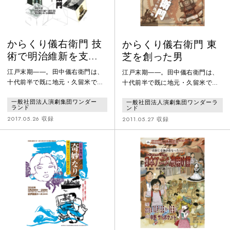
からくり儀右衛門 技
からくり儀右衛門 東
術で明治維新を支え
芝を創った男
た男
江戸末期――。田中儀右衛門は、
江戸末期――。田中儀右衛門は、
十代前半で既に地元・久留米で
十代前半で既に地元・久留米で
「からくり師」として注目を集め
「からくり師」として注目を集め
一般社団法人演劇集団ワンダー
一般社団法人演劇集団ワンダーラ
ていた。彼が、久留米がすりの創
ていた。彼が、久留米がすりの創
ランド
ンド
始者・井上伝の求めに応じ、花や
始者・井上伝の求めに応じ、花や
2017.05.26 収録
2011.05.27 収録
蝶などの洒落た柄を織り込む技法
蝶などの洒落た柄を織り込む技法
を開発し、地元産業の発展に貢献
を開発し、地元産業の発展に貢献
したのが十五歳のときだった。発
したのが十五歳のときだった。発
明の面白さに魅了された儀右衛門
明の面白さに魅了された儀右衛門
は、からくり人形を見せる見世物
は、からくり人形を見せる見世物
小屋の興行師として大阪で活躍す
小屋の興行師として大阪で活躍す
る。その後、大塩平八郎と出会
る。その後、大塩平八郎と出会
い、〈仕事の使命〉に開眼する儀
い、〈仕事の使命〉に開眼する儀
右衛門。だが、
右衛門。だが、