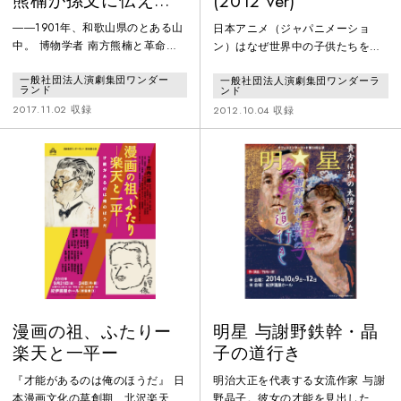
熊楠が孫文に伝えた
(2012 ver)
世界
――1901年、和歌山県のとある山
日本アニメ（ジャパニメーショ
中。 博物学者 南方熊楠と革命家
ン）はなぜ世界中の子供たちを魅
孫文。2人は英国留学中、深く親
了するのかーー。 奇跡に奇跡が重
一般社団法人演劇集団ワンダー
一般社団法人演劇集団ワンダーラ
交を結んだ親友同士。 久々の再開
なって、ジャパニメーションの現
ランド
ンド
を果たす2人だがそこで不思議な
在がある。 生い立ちの感動的な瞬
2017.11.02 収録
2012.10.04 収録
精霊の国に迷い込む。 精霊の国で
間を舞台化し その黎明期を虚実を
の奇妙な体験。そこで出会う様々
織り混ぜながら真相に迫るーー
な人々。 後に博物学者として名を
のこす熊楠と後に中華民国の国父
となる孫文。 精霊の国で、若き熊
楠と孫文が手に入れたものとは？
漫画の祖、ふたりー
明星 与謝野鉄幹・晶
楽天と一平ー
子の道行き
『才能があるのは俺のほうだ』 日
明治大正を代表する女流作家 与謝
本漫画文化の草創期、北沢楽天と
野晶子。彼女の才能を見出した与