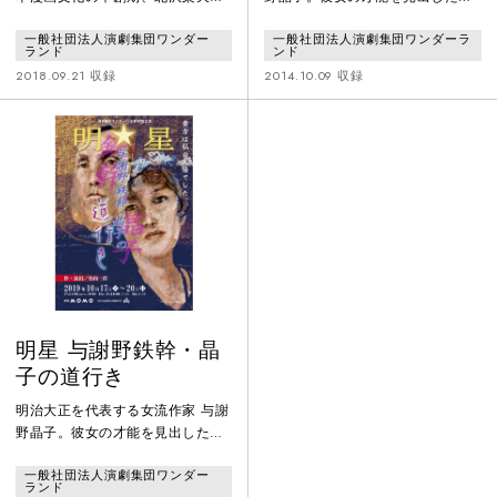
岡本一平という二人の天才が現れ
謝野鉄幹。2人は夫婦となり日本文
一般社団法人演劇集団ワンダー
一般社団法人演劇集団ワンダーラ
る。 天才同士の葛藤と苦悩を描き
学界にその名を起こす文芸誌「明
ランド
ンド
漫画文化のルーツにせまる。
星」を創刊。写実主義が強い時代
2018.09.21 収録
2014.10.09 収録
にあって浪漫派を牽引する働きを
した。しかし流行作家となってい
く晶子の影に隠れ、鉄幹は自身の
作品が書けなくなる。晶子という
大きな才能の前にスランプに陥る
鉄幹。そんな彼を支える晶子だ
が、やがてその関係にもすれ違い
が生まれ――。 激動の時代を駆け
抜けた
明星 与謝野鉄幹・晶
子の道行き
明治大正を代表する女流作家 与謝
野晶子。彼女の才能を見出した与
謝野鉄幹。2人は夫婦となり日本
一般社団法人演劇集団ワンダー
文学界にその名を起こす文芸誌
ランド