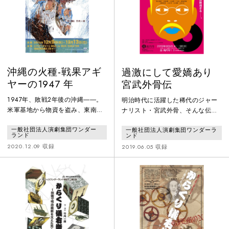
作。
沖縄の火種-戦果アギ
過激にして愛嬌あり
ヤーの1947 年
宮武外骨伝
1947年、敗戦2年後の沖縄――。
明治時代に活躍した稀代のジャー
米軍基地から物資を盗み、東南ア
ナリスト・宮武外骨、そんな伝説
ジア各地に売りさばく盗賊団「戦
の男が現代の雑誌編集部にタイム
一般社団法人演劇集団ワンダー
一般社団法人演劇集団ワンダーラ
果アギヤー」たちの群れがあっ
スリップしてきた？ジャーナリズ
ランド
ンド
た。ある時、アギヤーはとんでも
ムとは何か、反権力とは何か。 現
2020.12.09 収録
2019.06.05 収録
ないものを盗んでしまう。 原子爆
代社会に一石を投じる問題作――
弾である。沖縄の領土化を目論む
米軍にとっては一大事。 一方、ア
ギヤーは、米軍撤退と沖縄独立を
目指す「琉球独立党」と手を結
ぶ。 一個の原子爆弾をめぐって沖
縄が揺れ動く――！