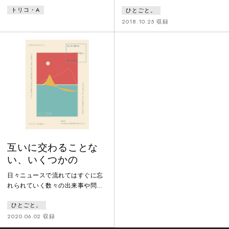
なたは半信半疑で女に同行する床
体と短い会話のコラージュを用い
トリコ・A
ひとごと。
下のハッチを開ける闇あなたは胸
て無関心や無自覚の暴力性を扱っ
を撫で下ろす目を凝らしながら言
た作品。
2018.10.25 収録
う何もないじゃないかあなたはハ
ッチを閉めてふと身震いするあな
たの身体は気がついているその闇
にあなたがすでに踏み込んでいる
ことに
互いに交わることな
い、いくつかの
日々ニュースで流れてはすぐに忘
れられていく数々の出来事や問題
と私たちの生活との距離について
ひとごと。
扱った作品。10分に再構成したバ
ージョンの作品が、横浜ダンスコ
2020.06.02 収録
レクション2020 コンペティショ