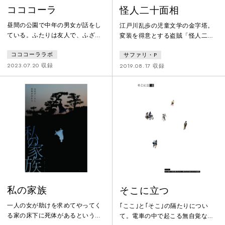
コココーラ
怪人二十面相
昼間の公園で中年の男女が話をし
江戸川乱歩の児童文学の金字塔。
ている。ふたりは友人で、ふざけ
変装を得意とする盗賊「怪人二十
合ってばかりいる。男の妻は入院
面相」と日本一の名探偵「明智小
コココーララボ
サファリ・P
中で、これからお見舞いに行くと
五郎」との、力と力、知恵と知恵
ころらしい。何かを待つわけでも
が火花を散らす大闘争の物語。子
2023.07.20 収録
2019.08.17 収録
なく、何かをするわけでもなく、
供の頃、誰もがワクワクしながら
ただ時間を過ごしている。なんに
ページをめくったあの興奮はその
も起きないけど大事なおはなし。
ままに、肉薄すればするほど揺ら
ぐ二十面相の「存在」をつまびら
かにあぶり出す。作曲家の増田真
結氏を迎え、「光と音」、「身体
と音」で織り成す、全く新しい
『怪人二十面相』。
私の家族
そこに立つ
一人の女が助けを求めてやってく
｢ここ｣と｢そこ｣の隔たりについ
る家の床下に死体があるというあ
て。電車の中で起こる無自覚な身