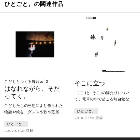
ひとごと。の関連作品
こどもとつくる舞台vol.2
そこに立つ
はなれながら、そだ
｢ここ｣と｢そこ｣の隔たりについ
ってく。
て。電車の中で起こる無自覚な身
体と短い会話のコラージュを用い
こどもたちの発想により作られた
ひとごと。
て無関心や無自覚の暴力性を扱っ
物語や絵を、ダンスや歌や芝居に
た作品。
2018.10.25 収録
して上演する企画“こどもとつくる
ひとごと。
舞台”の第2弾。オノマトペやたの
しい音楽、みんなが知っている遊
2022.05.03 収録
びも用いた、0歳から大人まで楽し