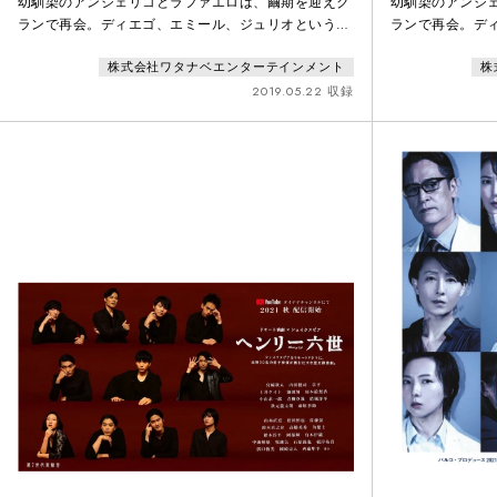
幼馴染のアンジェリコとラファエロは、繭期を迎えク
幼馴染のアンジ
ランで再会。ディエゴ、エミール、ジュリオという上
ランで再会。デ
級生とも出会い友情のような絆を育むも、とある事件
級生とも出会い
株式会社ワタナベエンターテインメント
株
をきっかけにその友情は脆くも崩れてしまう。少年た
をきっかけにそ
ちの束の間の青春と決裂を描いた「月の翳り」編。そ
ちの束の間の青
2019.05.22 収録
の後の物語として、『TRUMP』のもうひとりの主人
の後の物語として
公・呪われた少年ウル、そしてデリコ家の知られざる
公・呪われた少
父子の想い、結末が描かれた「星ひとつ」編をダブル
父子の想い、結
上演。TRUM
上演。TRUM