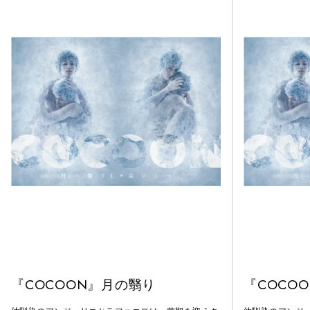
『COCOON』月の翳り
『COCO