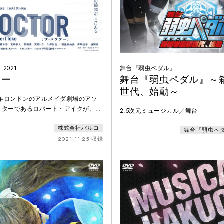
 2021
舞台『弱虫ペダル』
ター
舞台『弱虫ペダル』～
世代、始動～
9年ロンドンのアルメイダ劇場のアソ
クターであるロバート・アイクが、
2.5次元ミュージカル／舞台
たシュニッツラーの「Professor
株式会社パルコ
(ベルンハルディ教授)」を翻案、演出し、同
舞台『弱虫ペ
いなや、連日SOLD OUT、ザ・ガー
2021.11.25 収録
紙でFIVE STAR★★★★★(最高評
翌2020年、英国で最も権威あるロー
ィエ賞