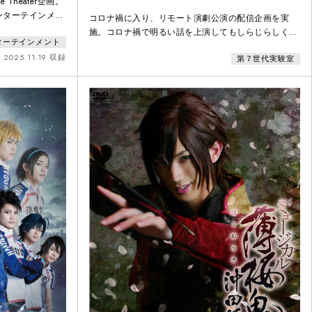
Theater企画。
ンターテインメン
コロナ禍に入り、リモート演劇公演の配信企画を実
ーター、プロデュ
施。コロナ禍で明るい話を上演してもしらじらしくな
ターテインメント
、演劇の可能性を
ってしまう。思いきって悪党を主役にしてみようと、
して、劇団チョコ
2025.11.19 収録
第７世代実験室
戯曲は『リチャード三世』を選択。全11話で毎週公開
のコラボになりま
した。俳優それぞれの芝居が注目を浴びたほか、全員
が一度も会わずにリモートで撮影を行ったことや、シ
ェイクスピア戯曲のような古典を連続ドラマ化したこ
となど、発想の斬新さも話題となった。