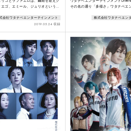
ェリコとラファエロは、繭期を迎えク
ワタナベエンターテインメントDiverse 
ィエゴ、エミール、ジュリオという上
その名の通り「多様さ」ワタナベエ
友情のような絆を育むも、とある事件
トが新たに⽴ち上げた様々なクリエ
式会社ワタナベエンターテインメント
株式会社ワタナベエン
の友情は脆くも崩れてしまう。少年た
ーサーとのコラボレーションにより
春と決裂を描いた「月の翳り」編。そ
拡げるプロジェクトです。第⼆弾と
2019.05.24 収録
、『TRUMP』のもうひとりの主人
レートケーキの古川健、日澤雄介と
年ウル、そしてデリコ家の知られざる
す。
末が描かれた「星ひとつ」編をダブル