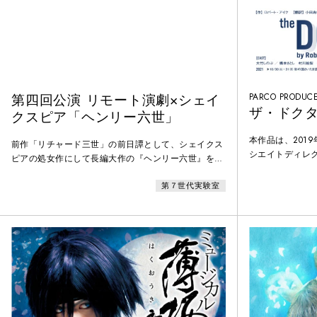
第四回公演 リモート演劇×シェイ
PARCO PRODUCE
ザ・ドク
クスピア「ヘンリー六世」
本作品は、201
前作「リチャード三世」の前日譚として、シェイクス
シエイトディレ
ピアの処女作にして長編大作の『ヘンリー六世』を制
1912年に発表され
作。期間はおよそ10か月、総勢約30名の俳優が大作歴
Bernhardi
第７世代実験室
史劇に挑んだ。コロナ禍の今、届けたいシェイクスピ
劇場で開幕するや
ア作品は、“誰でも、いつでも、何度でも、無料で観
ディアンをはじめ各
られる”スタイルで実施することが最適と判断し、ク
価)で絶賛され、
ラウドファンディングを実施。無料配信を実現した。
レンス・オリヴ