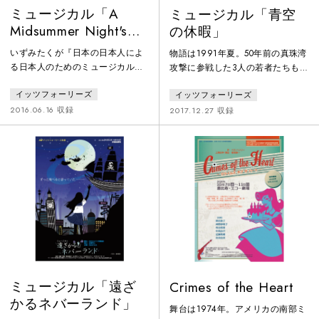
ミュージカル「A
ミュージカル「青空
Midsummer Night's
の休暇」
Dream〜夏の夜の
いずみたくが『日本の日本人によ
物語は1991年夏。50年前の真珠湾
夢〜」
る日本人のためのミュージカル』
攻撃に参戦した3人の若者たちも、
として取り組んだ中に、ウィリア
今や75歳。自分たちが攻撃したパ
イッツフォーリーズ
イッツフォーリーズ
ム・シェイクスピアの作品があり
ールハーバーを見ようと、それぞ
ました。永きにわたり世界中で広
れが胸に深い傷を抱えながら再び
2016.06.16 収録
2017.12.27 収録
く演じられてきた古典の台詞劇を
ハワイへ旅立った。そして碧い空
日本人ならではの感性でミュージ
のハワイで、不時着した九七式三
カルにしたものです。いずみたく
号艦上攻撃機が、ある牧場主によ
が、若かりし頃、共に演劇を作っ
って隠されていたことを知るのだ
た仲間に、青年劇場の瓜生正美が
が……。
います。いずみたくは、瓜生正美
が手掛けた青年劇場の作品の多く
で音楽を担当しています。「A
Midsu
ミュージカル「遠ざ
Crimes of the Heart
かるネバーランド」
舞台は1974年。アメリカの南部ミ