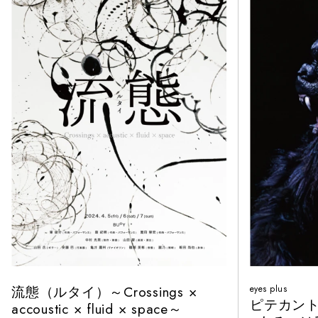
流態（ルタイ）～Crossings ×
eyes plus
ピテカン
accoustic × fluid × space～