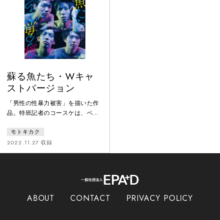
郎に刀を握らせようと奮戦するの
ない男に、男の姉は違和感を感じ
だがー。時を同じくして幕末—江
ていた……。2020年度劇作家協会
戸大坂ー江戸間を往復する飛脚、
新人戯曲最終候補作品をテノヒラ
通称三度飛脚。その卸問屋、『さ
サイズが上演。
くら屋』に新
蘇る魚たち・Wキャ
ストバージョン
「男性の性暴力被害」を描いた作
品。特班記者のコースケは、ベラ
ンダに金魚を飼っている。友人・
モトキカク
ノゾミの影響だ。ある日、コース
ケが勤める編集部に、子どもの
2022.11.27 収録
頃、ノゾミの父親から性暴力を受
けたという男性がやってくる。甦
る過去の記憶。ノゾミとともに過
去に立ち向かおうとするコースケ
に、弟のリオはリスクを問う。男
ABOUT
CONTACT
PRIVACY POLICY
性の性暴力被害者たちが幼少期か
らの被害を告発する葛藤と、互い