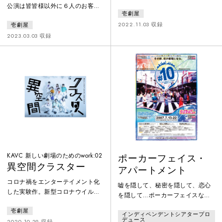
に様々な人が集い、その数だけド
公演は皆皆様以外に６人のお客様
壱劇屋
ラマが生まれる。何気ないけど懸
がご来場されます。その６人のお
命な人間模様がスーパーのあちこ
2022.11.03 収録
壱劇屋
客様も皆皆様と同じようにチケッ
ちで切り取られる。設定を渡され
トを購入し、受付を通り、客席に
2023.03.03 収録
た９人の作家が、同じ世界観で１
案内されることでしょう。ただし
つのスーパーマーケットを描く、
彼らは皆皆様とは別の客席に案内
ユニオンタイプ演劇!!!
されます。今公演は対面に設置さ
れたもう一つの客席で、小劇場演
劇を観劇する６人のお客様をご覧
いただきます。どなた様も観劇ル
ールを守って、目の前の「６人の
悩める観客」をごゆっくりとお楽
しみくださ
KAVC 新しい劇場のためのwork:02
ポーカーフェイス・
異空間クラスター
アパートメント
コロナ禍をエンターテイメント化
嘘を隠して、秘密を隠して、恋心
した実験作。新型コロナウイルス
を隠して…ポーカーフェイスなア
の無い世界からやって来た人々が
パートの住人達の物語。日本橋5丁
壱劇屋
無菌を感染させて行く。劇場観劇
インディペンデントシアタープロ
目にひっそりと建つ築30年、家賃5
デュース
と配信観劇の二種類のチケットを
2020.10.29 収録