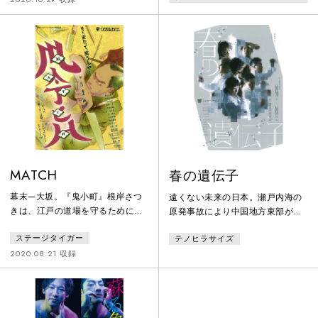
万円のボロアポパート「枯山
販売。
荘」。しかし、住めば都、住人た
ちはそれぞれの生活に満足してい
た。ところが、ある日突然、住人
たちに立ち退き要求が突きつけら
れる。もちろん住人たちは大反
対。しかし早速、噂を聞きつけた
大手不動産「木村興産」が下見に
やってくる。住人たちはアパート
と自分たち
MATCH
春の遺伝子
幕末—大坂。『鬼小町』根岸さつ
遠くない未来の日本。瀬戸内海の
きは、江戸の道場を守るために政
原発事故により中国地方東部が放
略結婚。嫁ぎ先は、『天才』と呼
射性物質により汚染され、帰還困
ステージタイガー
テノヒラサイズ
ばれた刀剣研ぎ師、平井平十郎。
難区域に指定された世界。事故か
しかし、平十郎は「刀を見るのも
ら8年経過した頃、帰還困難区域で
2020.08.21 収録
嫌になった」と隠居同然であっ
身元不明の男が発見された。男は
た。昼寝ばかりの平十郎にさつき
記憶を失っていたが、遺伝子検索
は武士失格の烙印を押す。夫婦間
技術を用いて家族と再会できた。
は冷えきり、さつきは何とか平十
しかし、一向に記憶が戻る気配の