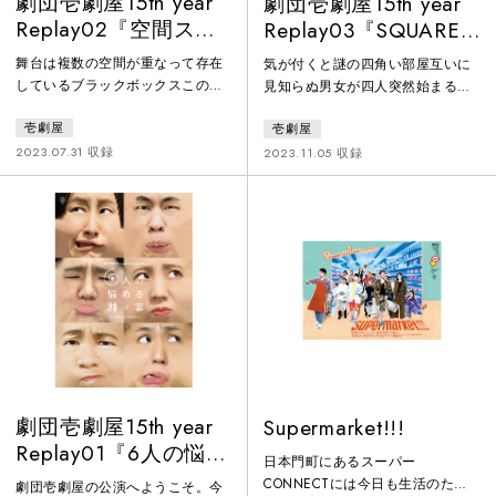
劇団壱劇屋15th year
劇団壱劇屋15th year
Replay02『空間スペ
Replay03『SQUARE
ース３Ｄ』
AREA』
舞台は複数の空間が重なって存在
気が付くと謎の四角い部屋互いに
しているブラックボックスこの不
見知らぬ男女が四人突然始まるカ
思議な空間を巡ってドラマがある
ウントダウン死角から襲いかかる
壱劇屋
壱劇屋
ある者は二次元空間へ消えた妻を
視覚できない刺客この部屋から出
探すある者はゴミ処理場を作ろう
る資格とは謎の部屋に閉じ込めら
2023.07.31 収録
2023.11.05 収録
と画策するある者は土地を買い漁
れた人々に奇妙な出来事が次々と
って儲けようとするある者は盤上
襲いかかる世にも奇妙な脱出劇
の空間で戦っているある者は秘湯
の温泉を探しているある者はネッ
ト空間で成り上がろうとするある
者は…ある者は…空間の数だけド
ラマがあるそれらの空間が一つに
なる時空間は混沌に包まれる
劇団壱劇屋15th year
Supermarket!!!
Replay01『6人の悩め
日本門町にあるスーパー
る観客』
CONNECTには今日も生活のため
劇団壱劇屋の公演へようこそ。今