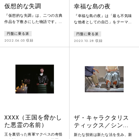
仮想的な失調
幸福な島の夜
『仮想的な失調』は、二つの古典
『幸福な島の夜』は「最も不気味
作品を下敷きにした物語です。ひ
な他者としての自己」をテーマと
とつは、自分の名前すら忘れてし
する演劇作品。絶対的なものなど
円盤に乗る派
円盤に乗る派
まう坊主を主人公とした狂言「名
何もない現代においては、あらゆ
取川」。もうひとつは、源義経の
るものが少し見方を変えるだけ
2022.06.05 収録
2023.10.28 収録
西国落ちを題材にとり、涙の別れ
で、見知らぬ不気味なものに見え
をする静御前と、かつて義経に滅
てしまう。そこでは「自己」とい
ぼされた平家の亡霊を一人二役で
う存在すら突如として見慣れない
演じる能「船弁慶」。常に複数の
ものに感じられ、全く捉えられな
SNSを使い分け、様々なアイデン
い、不可解なものとして立ち現れ
ティティを駆使する現代の生活に
てくる。不安定なものたちが不安
向けて、これらの物語の新たな語
定なまま点在するこの世界の「現
り直しを試みます。
実」の様相を、寓話的な物語を通
じて描く。
XXXX（王国を脅かし
ザ・キャラクタリス
た悪霊の名前）
ティックス／シンダ
ー・オブ・プロメテ
王を裏切った将軍マクベスの奇怪
新たな技術は新たな法を生み、新