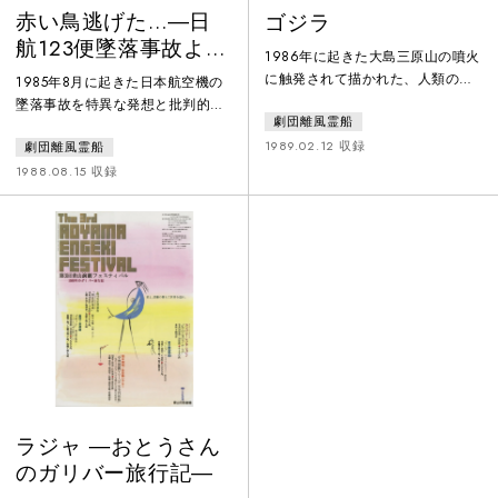
赤い鳥逃げた…―日
ゴジラ
航123便墜落事故より
1986年に起きた大島三原山の噴火
―
に触発されて描かれた、人類の暴
1985年8月に起きた日本航空機の
挙から生まれた怪獣「ゴジラ」
墜落事故を特異な発想と批判的な
劇団離風霊船
が、人間の可憐な少女に恋をする
笑いで描きながら、深い鎮魂の思
という育奇想天外な恋物語。怪獣
1989.02.12 収録
劇団離風霊船
いを込めた作品。初演は1986年。
「ゴジラ」を等身大の俳優が演
家族が夢中になって見入るテレビ
1988.08.15 収録
じ、観客との共同幻想で、舞台に
から、インタビューから逃れて事
巨大な「ゴジラ」を登場させた。
故の生存者であるCAが飛び出して
大島元町に住む一之瀬家では、長
くる場面を皮切りに、日航がコマ
女やよいからの「会ってもらいた
ーシャル界に復帰する撮影現場な
いひとがいる」という電話に、上
ど、虚実の間をぬう奇想なドラマ
へ下への大騒ぎ。しかしそこに現
が展開。やがて現代の表層的な戯
れたのは「ゴジラ」だった。家族
画である茶の間の光景が、事故で
は猛反対、
失われた人々のかけがえのない生
ラジャ ―おとうさん
のガリバー旅行記―