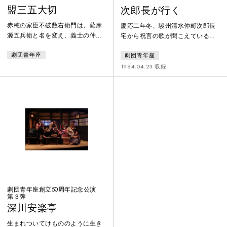
盟三五大切
次郎長が行く
赤穂の家臣不破数右衛門は、薩摩
慶応二年冬、駿州清水仲町次郎長
源五兵衛と名を変え、義士の仲間
宅から祝言の歌が聞こえている
に加わろうと金百両を工面してい
が、現れた若い渡世人綾太郎は甲
劇団青年座
劇団青年座
た。が、芸者小万の妖しさに惹か
州黒駒一党の不穏な動きを告げ
れ、夜毎逢瀬を重ねていた。だ
る。次いで現れた新徴組取締役山
1984.04.23 収録
が、実は小万には夫三五郎があ
岡鉄太郎が徳川の為に一肌ぬげと
り、晴れて夫婦になるには三五郎
次郎長を口説くがはねつけられ
の父に金百両を渡さねばならなか
る。婚礼の夜は一転血しぶき散る
った。二人は大芝居を打って源五
修羅場となった。宿敵の出入は多
兵衛から金を騙し取り、夫婦であ
数の死者を出して一旦おさまる
ることを告げる。武士を捨て、小
が、次郎長の怒りはやがて伊勢荒
万との愛に生きようとしていた源
神山の決闘へと発展する。喧嘩出
五兵衛の絶望と怒り。しかしそこ
入りに明け暮れる次郎長だが、時
には驚くべき真
代は江戸から明治に
劇団青年座創立50周年記念公演
第３弾
深川安楽亭
生まれついてけもののように生き