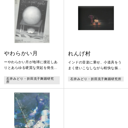
リズムの取り方、「溜め」(リズム
の裏をとること)から動くこと、
「盗み音」があること、「動中の
静であること」、これは日本の伝
統的な音のとりかたでもある。本
作はこれらを象徴する石井みどり
作品の代表
やわらかい月
れんげ村
ーやわらかい月が地球に接近しあ
インドの音楽に乗せ、小道具をう
りとあらゆる硬質な突起を発生さ
まく使いこなしながら軽快な振付
せ地球がその本質をあらわにした
が重なっていく。折田克子自身の
石井みどり・折田克子舞踊研究
石井みどり・折田克子舞踊研究所
ころの記憶を人類はほんとうに喪
動きの特徴を存分に見ることがで
所
失してしまったのだろうか。
きる作品となっている。