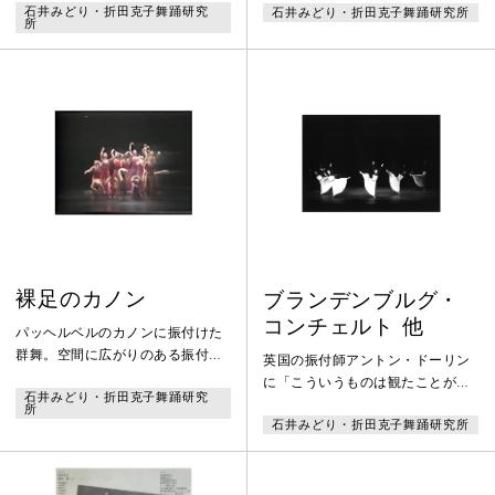
石井みどり・折田克子舞踊研究
石井みどり・折田克子舞踊研究所
踊でない、石井みどりが名曲から
「憶の市」にみられた儀式性を、
所
得たインスピレーション、「自然
開かれた場に移している。人間の
と生命力」がテーマとなってい
内側のメカニズムと内在するドラ
る。ダンサーたちの曲線と直線の
マを、ダンサーと振付者の作業の
せめぎあい、重心移動によって運
なかで、外容化し顕現する。それ
ばれる足、中心から裏へ身体を使
らの交叉するコアで起こり得るも
うさま、動中の静などがみどころ
のの探索である。タオは過去に記
で、身体がとらえる表現の最終章
憶をもった異端者達に古代の夢を
は、みごとな人間讃歌となってい
見、精神を未来に開く。（公演プ
る。
ログラムより）
裸足のカノン
ブランデンブルグ・
コンチェルト 他
パッヘルベルのカノンに振付けた
群舞。空間に広がりのある振付に
英国の振付師アントン・ドーリン
時折印象的な仕草が混ざり、裸足
に「こういうものは観たことがな
石井みどり・折田克子舞踊研究
の少女達の戯れが清々しい。音楽
い」「この踊りのためにバッハは
所
を伴奏として扱うことなく音楽と
石井みどり・折田克子舞踊研究所
作曲したのではないか」といわし
溶け合うような一体感のある作品
めた。それが石井みどりのブラン
である。
デンブルグ・コンチェルトであ
る。石井みどりのこだわりである