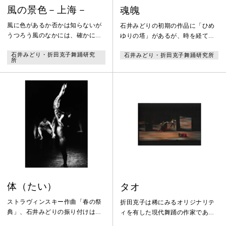
風の景色－上海－
魂魄
風に色があるか否かは知らないが
石井みどりの初期の作品に「ひめ
うつろう風のなかには、確かにそ
ゆりの塔」があるが、時を経て直
れぞれの景色が棲んでいる。風の
接的な表現から抽象的な表現に昇
石井みどり・折田克子舞踊研究
石井みどり・折田克子舞踊研究所
景色を見た時から人は踊りを知
華させた作品が「魂魄」。フォー
所
る。しあわせなことに景色を見た
レのレクイエムを使用した鎮魂の
のが、少年の頃であれば、少年は
舞で、戦争の悲惨さを憂い、また
必ずダンサーになる。だが不幸な
人々を踊りや音楽で癒したい気持
ことに、知らなければ何事もなく
ちが強く表れた作品である。
終わってしまったであろう人生の
なかばで風の景色を知ってしまっ
た人は哀しい。
体（たい）
タオ
ストラヴィンスキー作曲「春の祭
折田克子は稀にみるオリジナリテ
典」、石井みどりの振り付けはよ
ィを有した現代舞踊の作家であ
くある生贄の物語やスペクタル舞
る。新作「タオ」は、79年作の