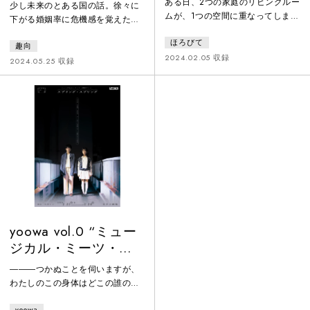
ある日、2つの家庭のリビングルー
少し未来のとある国の話。徐々に
ムが、1つの空間に重なってしま
下がる婚姻率に危機感を覚えた政
う。1つは1945年、オーストリア
府は「互助・共助のための結婚
ほろびて
とハンガリーの国境付近の村レヒ
趣向
法」を立案、施行しようとする。
ニッツ。空想の旅に出ることが娯
2024.02.05 収録
それは、性別や人数、恋愛関係の
2024.05.25 収録
楽の三姉妹の家。もう1つは2024
有無に関わらず、ケア関係にある
年の日本。高齢兄妹、泉縫（いず
人間たちが「結婚」できることに
み・ぬい）と妹の伊緒（いお）の
なる法律だった。家制度や恋愛か
暮らす家。1945年3月24日に起き
ら解き放たれた「結婚」はより多
た、パーティーの余興として200人
くの人生を生きる方へ導くのか。
のユダヤ人が殺されたという「レ
シェイクスピア『夏の夜の夢』と
ヒニッツの虐殺」までを過ごす三
同じ名を持つ登場人物たちで語ら
姉妹と、現代日本に住
れる「結婚」についての物語。
yoowa vol.0 “ミュー
ジカル・ミーツ・現
代アート”『スプリン
―――つかぬことを伺いますが、
グ・スプリング』
わたしのこの身体はどこの誰のも
のですか。現代美術家と手をと
yoowa