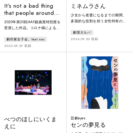
It’s not a bad thing
ミネムラさん
that people around
少女から老婆になるまでの期間、
the world fall into a
多面的な役割を担う女性特有の葛
2020年第20回AAF戯曲賞特別賞を
crevasse.
藤を、３人の作家の視点で描き、
受賞した作品。コロナ禍による緊
劇壇ガルバ
ひとりの演出家が束ね直す試み。
急事態宣言中の2020年の日本を主
観客は老若男女問わず、そのどこ
2024.09.20 収録
劇作家女子会。feat.noo
な舞台に、当時を生きた人々への
かに自分を重ね合わせてしまう抽
インタビュー、ニュース、社会情
2023.09.29 収録
象的な肖像画のような世界を描
勢をもとに書かれた50本の短編作
く。記憶やフィクション、そして
品を、長編として編纂したもの。
夢と幻想が折り重なって、"誰かで
緊急事態宣言中にDV避難を余儀な
あり誰でもない"、ある女の生涯に
くされた若者を軸に展開される、
想いを馳せる。我々は彼女のこと
コロナ禍を舞台にした群像劇。
を、『ミネムラさん』と呼ぶこと
にした。
べつのほしにいくま
芸劇eyes
センの夢見る
えに