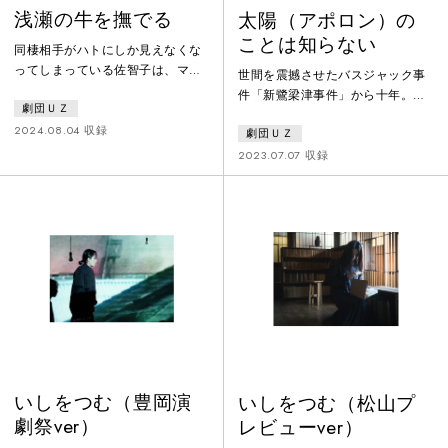
浅瀬の牛を撫でる
太陽（アポロン）の
ことは知らない
同棲相手がハトにしか見えなくな
ってしまっている佐智子は、マス
世間を震撼させたバスジャック事
コミがセンセーショナルに報道を
件「新鷺梁津事件」から十年。イ
劇団ＵＺ
続ける事件の国選弁護を担当する
ラストレーター志望のキム・リカ
ことに。しかし、被告女性はあい
2024.08.04 収録
劇団ＵＺ
とルームシェアし、ネット記事の
まいな供述を繰り返すばかり。重
執筆とアルバイトでその日暮らし
2023.07.07 収録
要参考人の松川の記憶から関係者
を続ける自称ライターの三浦小豆
の調査をはじめた矢先、別の事件
は週刊誌連載を狙い、被害者たち
で十年近く逃亡を続ける指名手配
への取材を始める。彼らは変わり
犯の存在が浮き彫りとなる。細い
ゆく社会の中で、風化しつつある
糸をたぐるようにして彼女が辿り
「事件後」を生きていた。事件の
着いた先には、社会の隙間に落ち
影響で片腕を失った青野尚子の電
込んだ人々の織りなす回廊が、人
動義手手術への支援を求めるクラ
間存在の深
ウドファンディングが立ち上がる
中、ネット
いしをつむ（豊岡演
いしをつむ（松山プ
劇祭ver）
レビューver）