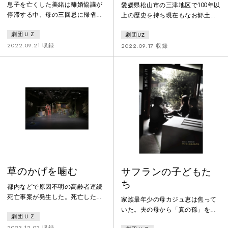
息子を亡くした美緒は離婚協議が
愛媛県松山市の三津地区で100年以
停滞する中、母の三回忌に帰省す
上の歴史を持ち現在もなお郷土に
る。遺された母と、祖母の記憶。
愛される旧鈴木邸に借景し、母娘
劇団ＵＺ
劇団UZ
たどりつくのは果てしなく続く母
三代を描く記憶と命の物語。時代
娘の軛か、それともー。愛媛の歴
に翻弄されながら命をつないだ名
2022.09.21 収録
2022.09.17 収録
史ある建造物を背景にした初演か
もなき人間の姿、母子に受け継が
ら日本最大級の演劇祭「豊岡演劇
れる心身の連鎖。一人の肉体を三
祭」の劇場空間に合わせて再構成
人の記憶が通り過ぎていく。
した作品。劇団UZ初の県外上演作
品。
草のかげを噛む
サフランの子どもた
ち
都内などで原因不明の高齢者連続
死亡事案が発生した。死亡した全
家族最年少の母カジュ恵は焦って
員の容姿がまるで若返ったような
いた。夫の母から「真の孫」を求
劇団ＵＺ
状態であること、彼らが同じ地区
め続けられているのも、義理の娘
出身者であることが浮かび上がる
2023.12.02 収録