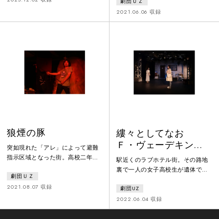
劇団ＵＺ
二人が妊娠していることも。なに
ー。調査のため、市役所職員の前
より長女幸子が十六カ月も身籠っ
2021.06.06 収録
田とともに山奥の集落に向かった
ていることが－。ギリシア喜劇の
佐知子は大雨の中、事故に遭って
傑作「女の平和」を大胆に解釈
しまう。ぼんやりと揺れる灯りの
し、性と家族の闇を歩く。キャス
先に見たものは……。日本限界突
ト全員客演で送る、劇団ＵＺ旗揚
破集落地獄外道祭文‼
げ準備公演。
狼煙の豚
縷々としてなお
Ｆ・ヴェーデキント
突如現れた「アレ」によって避難
氏との邂逅あるいは
指示区域となった街。高校二年の
駅近くのラブホテル街。その路地
僅少の離別
春から、かれこれ二十年引き籠も
裏で一人の女子高校生が遺体で発
劇団ＵＺ
り続けるニシダ君はわずか十日で
見された。友人の死の謎を追うア
出産する謎の女ミクニとともに
2021.08.07 収録
劇団UZ
カリが迷い込んだのは、仄暗く人
「軍隊作り」に着手する。そんな
通りの少ない高架下。中華料理屋
2022.06.04 収録
中、妹サチコは自分たちを捨てた
の裏でジャガイモの皮を剥き続け
父と密かに文通を始めるのだっ
る男とその店の主人を待ち続ける