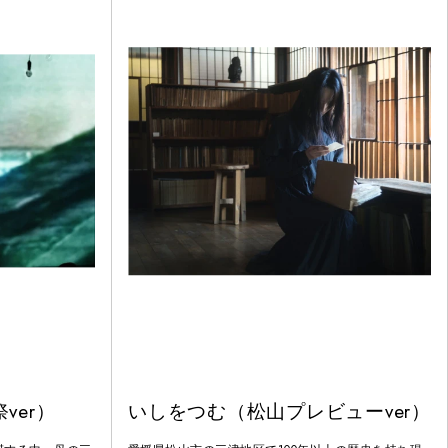
ver）
いしをつむ（松山プレビューver）