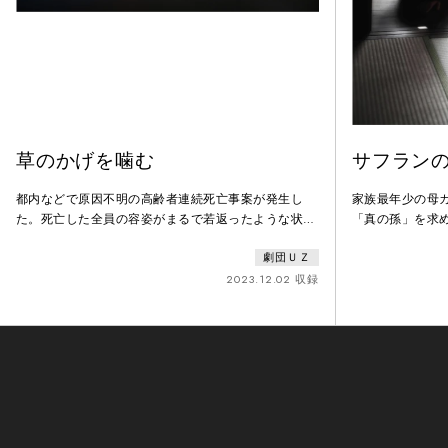
草のかげを噛む
サフラン
都内などで原因不明の高齢者連続死亡事案が発生し
家族最年少の母
た。死亡した全員の容姿がまるで若返ったような状態
「真の孫」を求
であること、彼らが同じ地区出身者であることが浮か
が妊娠している
劇団ＵＺ
び上がるー。調査のため、市役所職員の前田とともに
も身籠っている
山奥の集落に向かった佐知子は大雨の中、事故に遭っ
平和」を大胆に
2023.12.02 収録
てしまう。ぼんやりと揺れる灯りの先に見たもの
ト全員客演で送
は……。日本限界突破集落地獄外道祭文‼