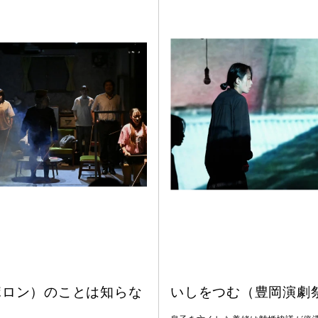
ポロン）のことは知らな
いしをつむ（豊岡演劇祭