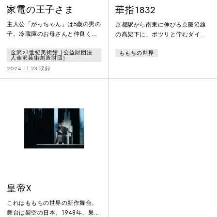
家電の王子さま
華指1832
主人公「がっちゃん」は5歳の男の
京都駅から南東に伸びる京阪沿線
子。冷蔵庫のお母さんと仲良く暮
の高架下に、ポツリと佇むダイナ
らしています。幼なじみのケトル
ー「water lily」。経営者の桐野京
金沢21世紀美術館［公益財団法
ももちの世界
ちゃん、テレビに掃除機、洗濯機
子は、コーダである20歳の息子、
人金沢芸術創造財団］
にヒーターなど、お友達もたくさ
ひかると静かに暮らしていた。あ
2024.11.23 収録
んいます。がっちゃんの冒険談は
る日、ひかるは恋人である森田優
成長記のようであり、廃品家電の
子をダイナーに連れてくる。すぐ
姿を通じて「物と地球と人」の未
に意気投合する京子と優子であっ
来像を問う絵本のような世界。13
たが、次第に、優子に隠された過
の登場人物は、実際に舞台に立つ
去が明らかになる。COVID-19が猛
俳優、舞台袖でセリフ発する人、
威を振るう中、宙に描く、あなた
そして映像でセリフを手話で表現
の指先が燃える時、悲劇が起こ
する地元のろう者が演じました。
る。桃色声劇第二弾で
皇帝X
これはももちの世界の新作舞台。
舞台は架空の日本。1948年、巣鴨