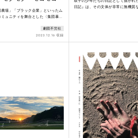
双子の少年たちの日記として描かれ
日記』は、その文体が非常に無機質
団農場」「ブラック企業」といったム
そこで今作品では、『悪童日記』の
コミュニティを舞台とした〈集団暴力
体を立体的に立ち上げることで、双
大成的作品。雪深い山奥にひっそりと
戦時下の片田舎の風景を描くことに挑
劇団不労社
に、野生動物たちと共生する一族と、
つの無機質な台と5人の俳優、抑揚を
突を描く。過去シリーズにも通底して
2023.12.16 収録
って、非常時にあらわになる人間の
いうモチーフを前景化し、それらを繋
文体の奥にしまい込まれた双子の感
営みに焦点を当てながら、原始的かつ
す。
体の呪いと可能性へと切り込んだ。