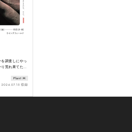
かを調査しにやっ
かり荒れ果てた土
。ミイラは、ここ
Plant M
る。 津波がや
くまで広がった、
2024.07.15 収録
もたくさんいた、
で住み続けた人も
、ここに生きてい