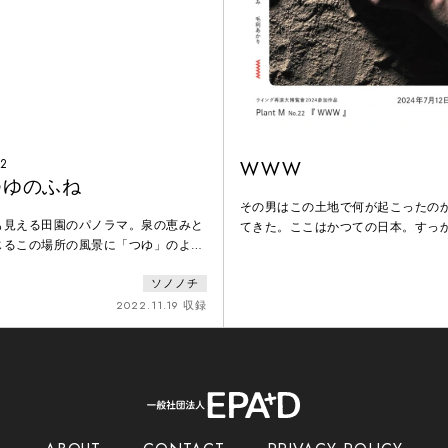
2
WWW
つゆのふね
その男はこの土地で何が起こったの
も見える田園のパノラマ。泉の恵みと
てきた。ここはかつての日本。すっ
じるこの場所の風景に「つゆ」のよう
地に、一体のミイラが転がっている
きて、やがて川となって流れて行きま
で何があったのかをその男に語り始め
ソノノチ
はその流れにそって、小さな舟を出し
ってきた、らしい。放射能が遠く遠
さな、目をこらさないと見つからない
2022.11.19 収録
らしい。日本を捨て、逃げ出した人
らしい。しかし、この土地に最後ま
たくさんいた。 らしい。 ミイラは
た最後の日本人