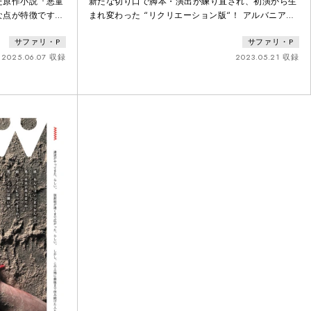
た原作小説『悪童
新たな切り口で脚本・演出が練り直され、初演から生
な点が特徴です。
まれ変わった “リクリエーション版“！ アルバニアを
物語ではなく、文
代表する作家イスマイル・カダレの小説『砕かれた四
サファリ・P
サファリ・P
子の目がとらえた
月』を下敷きにしたサファリ・P固有のスタイルを駆
戦しました。5
使した身体、音、光、美術、身振りのアンサンブル作
2025.06.07 収録
2023.05.21 収録
排した発語を使
品母に遊びを禁じられて育ったネリネは、透き間風の
本質と、無機質な
吹きすさぶ荒涼とした心を隠して生きてきた。有名な
情を炙り出しま
小説家の恋人の座を得た彼女は、とある“しきたり”に
縛られた山