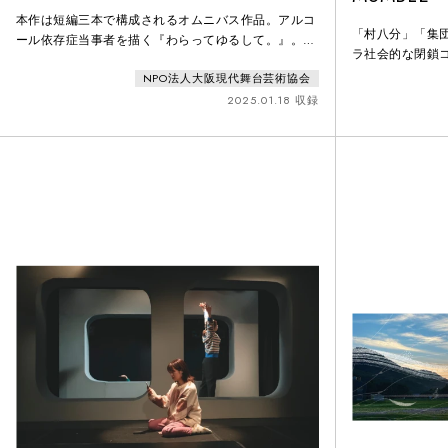
本作は短編三本で構成されるオムニバス作品。アルコ
「村八分」「集
ール依存症当事者を描く『わらってゆるして。』。家
ラ社会的な閉鎖
族に焦点をあてた『やがて窓辺にあかねさす』。ケー
シリーズ〉の集
NPO法人大阪現代舞台芸術協会
スワーカーが登場する『ＳＡＬＴ』。三つのエピソー
佇む民宿を舞台
ドを通じ、依存症から立ち直ろうとする人と、それを
2025.01.18 収録
村の人々との衝
支える人たちの姿を見つめる。
いた「家族」と
ぐ「食」という
ミニマムな共同