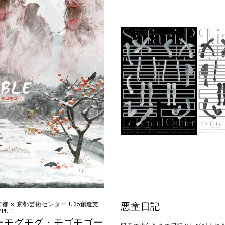
都 × 京都芸術センター U35創造⽀
悪童日記
PU”
E ーモグモグ・モゴモゴー