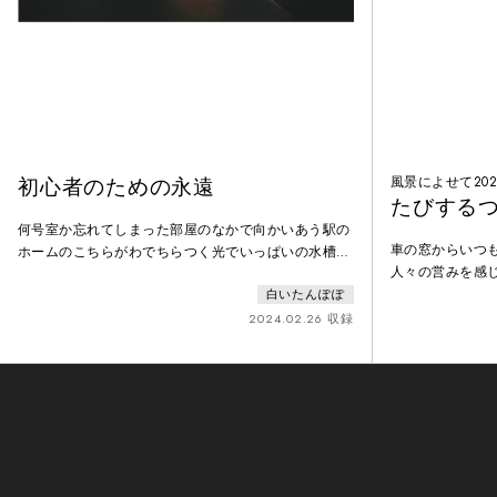
初心者のための永遠
風景によせて202
たびする
何号室か忘れてしまった部屋のなかで向かいあう駅の
車の窓からいつ
ホームのこちらがわでちらつく光でいっぱいの水槽の
人々の営みを感
まえで始まりも終わりもないものについて今ようやく
な記憶が沁みて
白いたんぽぽ
考えはじめた者たちのために舞台美術先行のクリエイ
す。わたしたち
ションを行い、〈やがては忘れてしまう些細なできご
2024.02.26 収録
ます。ほんの小
とや気持ち〉を、交差するあるいは並行する空間で描
ような。
き出す。白いたんぽぽ初の大阪公演。WINGCUP2023
最優秀賞受賞。