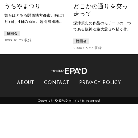
うちやまつり
どこかの通りを突っ
走って
舞台はとある関西地方都市。時は1
月3日、4日の両日。超高層団地に
深津篤史の作品のモチーフの一つ
ある小さな空き地。荒れ放題のそ
である阪神淡路大震災を描く作
桃園会
の場所は誰が言うともなく「こや
品。舞台は、倉庫の様にも、船の
まさんちのにわ」と呼ばれてい
1999.10.25 収録
桃園会
甲板のようにも見える。亡くなっ
る。そこに集う団地の住人。お互
た友人の命日に集まる男女4人、別
2000.05.27 収録
いの名前も知らず職業も分からな
居中の妻を震災で失った男や別れ
い。ただ彼らの間をつなぐのは、
話の女性カップルなど、喪失感を
この場所をめぐるたわいもない噂
抱えた人々が非日常の時間の中で
話。団地内で今夏起きた三件の殺
交錯する。
人事件は未だ解決をしていない。
ABOUT
CONTACT
PRIVACY POLICY
登場する住人たちは皆、死の影と
セックスの匂いをはらんでいる。
現実感覚
Copyright ©
EPAD
All rights reserved