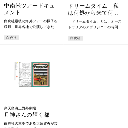
中南米ツアードキュ
ドリームタイム 私
メント
は何処から来て何処
へ行くのか
白虎社最後の海外ツアーの様子を
「ドリームタイム」とは、オース
収録。世界各地で公演してきた白
トラリアのアボリジニーの時間感
虎社としては初めての中南米で、
覚で、過去と現在と未来が同時に
白虎社
白虎社
メキシコとブラジルで『ひばりと
存在する神話的時間の流れ。この
寝ジャカ』を上演した。映像はツ
公演では、"私は何処から来て何処
アーの日常が中心で、小道具を作
へ行くのか"という視点の元に＜宇
る様子なども見ることができる。
宙と大地、人間と人形、生と死＞
メキシコのヒリトラにあるシュル
の間など、様々な境界線上にある
レアリスムの楽園「ラス・ポサ
ものをテーマに、古代的なもの、
ス」の訪問や、帰国後の京都の稽
現代的なもの、未来的なものの時
古場での様子も収める。このツア
間が層を成して流れている様を多
ーの翌年、1994年に白虎社は解散
様な作品群の集合体として実験的
した。
ライブスタイルで上演した。
弁天島海上野外劇場
月神さんの輝く都
白虎社の主宰である大須賀勇が芸