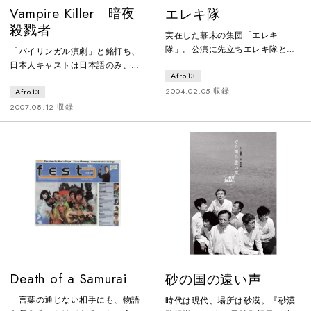
Vampire Killer 暗夜
エレキ隊
殺戮者
実在した幕末の集団「エレキ
隊」。公演に先立ちエレキ隊とい
「バイリンガル演劇」と銘打ち、
う名のビジュアル系バンドを結成
日本人キャストは日本語のみ、台
Afro13
し、ライブ活動を開始。バンドと
湾人キャストは中国語のみを使用
演劇の垣根を越えた公演形態を模
2004.02.05 収録
Afro13
することで、互いの国で上演した
索し、客席までもが演劇の観客と
ときに、台湾公演時は観客の殆ど
2007.08.12 収録
バンドの観客の融和を果たした注
は日本語キャストの言っているこ
目作。
とがわからない、日本公演時はそ
の逆という「言葉」ひいては「文
化」の壁というべきものを、「人
間」と「モンスター」の物語に置
き換え描いた意欲作です。
Death of a Samurai
砂の国の遠い声
「言葉の通じない相手にも、物語
時代は現代、場所は砂漠。『砂漠