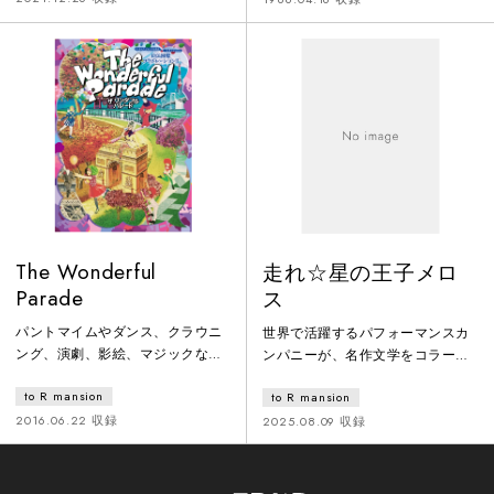
目撃せよ！ーーーーーーーージュ
マが繰り広げられる。現代の物語
リアスシーザーあらすじ：共和制
作家・横内謙介の名を世に知らし
末期のローマ帝国。紀元前44年3
めた初期の傑作。
月15日のジュリアス・シーザー暗
殺とその後をめぐる物語。宿敵を
破ったシーザーが民衆の歓呼を浴
びローマへ凱旋する。しかし護民
官や貴族のなかには対抗勢力のな
く
The Wonderful
走れ☆星の王子メロ
Parade
ス
パントマイムやダンス、クラウニ
世界で活躍するパフォーマンスカ
ング、演劇、影絵、マジックな
ンパニーが、名作文学をコラージ
ど、ジャンルを越えた独創的なア
ュし、オリジナル作品として創
to R mansion
to R mansion
イデア、様々な視覚的表現、ダイ
作、上演します。友との友情や人
ナミックな身体表現で豊かに物語
との絆を描いた太宰治の「走れメ
2016.06.22 収録
2025.08.09 収録
を描き、子どもから大人まで楽し
ロス」と、「大切なものは目に見
める舞台芸術作品。「テアトルノ
えない」など大人にこそ届くメッ
アール」という照明の特殊な仕掛
セージが込められているサン=テグ