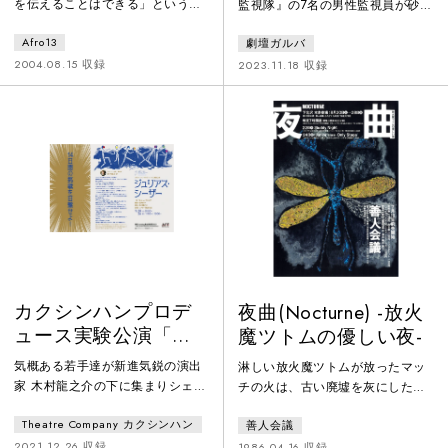
を伝えることはできる」というコ
監視隊』の7名の男性監視員が砂を
ンセプトをもとに、日本のマンガ
みつめるだけの日々を過ごしてい
Afro13
劇壇ガルバ
やゲームのキャラクター性、吉川
る。他には何も起こらない。そん
英治の宮本武蔵、シェイクスピア
な中、遠くから聞こえるかすかな
2004.08.15 収録
2023.11.18 収録
の夏の夜の夢とハムレットをかけ
声。その声を聞いた者は砂の向こ
あわせたノンバーバル演劇を制
うに姿を消していく。たいていが
作。キスをした相手を不老不死に
帰ってこない。帰ってきた者も、
する力をもつ少女が、人斬り、三
その間の記憶が消えている。残さ
つ目の妖怪、虚無僧、忍者など個
れた者は恐れ慄く。自分たちもい
性的なキャラクターと繰り広げる
つか、あの声を聞くかもしれない
悲劇。
と。
カクシンハンプロデ
夜曲(Nocturne) -放火
ュース実験公演「ジ
魔ツトムの優しい夜-
ュリアス・シーザ
気概ある若手達が新進気鋭の演出
淋しい放火魔ツトムが放ったマッ
ー」
家 木村龍之介の下に集まりシェイ
チの火は、古い廃墟を灰にしただ
クスピアの世界を14日間で立上げ
けでなく、その地に封印されてい
Theatre Company カクシンハン
善人会議
る。これからの日本のシェイクス
た古い物語を甦らせた。ツトムを
ピア作品を担う若手たちの挑戦を
巻き込んで、ロマンと愛憎のドラ
2021.12.26 収録
1986.04.16 収録