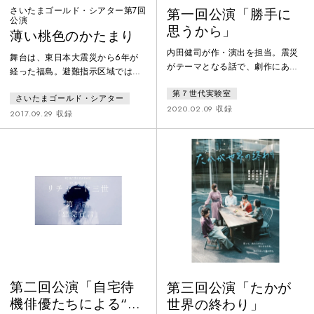
さいたまゴールド・シアター第7回
第一回公演「勝手に
公演
思うから」
薄い桃色のかたまり
内田健司が作・演出を担当。震災
舞台は、東日本大震災から6年が
がテーマとなる話で、劇作にあた
経った福島。避難指示区域では、
り福島県を訪れ取材も実施。“震災
イノシシが我がもの顔に出没する
第７世代実験室
という社会的事象に対して舞台芸
さいたまゴールド・シアター
ようになっていた。添田家では、
術関係者はどのような「アクショ
2020.02.09 収録
ある日長男の学がイノシシに襲わ
2017.09.29 収録
ン」をとれるのか。「～しましょ
れた。それを助けたのが復興本社
う」と行動を強いるのではなく、
に勤めるハタヤマ。学の父・添田
伝えたい心を舞台上で表現として
良二はハタヤマに感謝したいと家
届けるなかで観客が感じとるもの
に招き、ハタヤマの固辞にもかか
を「アクション」とすることを望
わらず、妻のパエリアをご馳走す
み、タイトルやストーリーを明か
ることに拘る。一方、線路が見え
さずに公演を行った。
る丘の上には、毎日、若い男がや
ってきていた。線路も駅も流され
たあの日、
第二回公演「自宅待
第三回公演「たかが
機俳優たちによる“リ
世界の終わり」