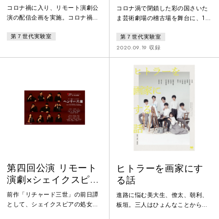
チャード三世”」
コロナ禍に入り、リモート演劇公
コロナ渦で閉鎖した彩の国さいた
演の配信企画を実施。コロナ禍で
ま芸術劇場の稽古場を舞台に、1回
明るい話を上演してもしらじらし
限りの本番をワンカット撮影し配
第７世代実験室
第７世代実験室
くなってしまう。思いきって悪党
信を実施。主人公の最初の台詞
を主役にしてみようと、戯曲は
「そのうち次の年に僕が死ぬ番に
2020.09.19 収録
『リチャード三世』を選択。全11
なっていた」などの印象的なフレ
話で毎週公開した。俳優それぞれ
ーズ、またこの戯曲の特徴である
の芝居が注目を浴びたほか、全員
大量のモノローグ、登場人物たち
が一度も会わずにリモートで撮影
が感じる孤独や苛立つ姿はやが
を行ったことや、シェイクスピア
て、未曾有のパンデミックの最中
戯曲のような古典を連続ドラマ化
稽古場に集まった演劇人たちと重
したことなど、発想の斬新さも話
なっていく。"演劇が立ち上がるさ
題となった。
ま"本公演のドキュメンタリー映像
も作成・
第四回公演 リモート
ヒトラーを画家にす
演劇×シェイクスピア
る話
「ヘンリー六世」
前作「リチャード三世」の前日譚
進路に悩む美大生、僚太、朝利、
として、シェイクスピアの処女作
板垣。三人はひょんなことから、
にして長編大作の『ヘンリー六
1908年のウィーンにタイムスリッ