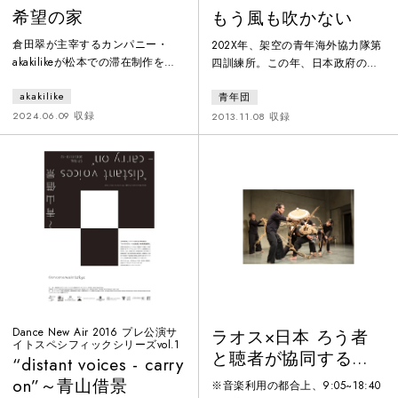
希望の家
もう風も吹かない
倉田翠が主宰するカンパニー・
202X年、架空の青年海外協力隊第
akakilikeが松本での滞在制作を経
四訓練所。この年、日本政府の財
て上演。倉田の作品は、徹底的に
政は破綻寸前となり、全ての海外
akakilike
青年団
フィクションでありながら、常に
援助活動の停止が決定される。最
現実の自分自身と社会の間にある
後の派遣隊員となる青年たちの訓
2024.06.09 収録
2013.11.08 収録
問題とつながっている。本作のテ
練所生活の、その寂しく切ない悲
ーマは「信仰」。人、動物、自
喜劇を通して、人間が人間を助け
然、宗教——人は何を拠り所とし
ることの可能性と本質を探る青春
て生きていくのか。結婚式という
群像劇。平田オリザが桜美林大学
構造や、まつもと市民芸術館特有
演劇コースの卒業公演のために書
の舞台機構を作品に取り入れつ
き下ろし、大好評を博した本作
つ、様々な背景を持つパフォーマ
を、青年団本公演として8年ぶりに
ーたちとダンスを立ち上げる。
上演。
Dance New Air 2016 プレ公演サ
ラオス×日本 ろう者
イトスペシフィックシリーズvol.1
と聴者が協同する
“distant voices - carry
「アジアのオブジェ
on”～青山借景
※音楽利用の都合上、9:05~18:40