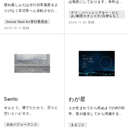
クトシアター ワーク
は無音にしております。本作は、
慣れ親しんだはずの日常風景をさ
インプログレス公
ろう者と聴者が協働する劇団カオ
りげなく非日常へと反転させた
デフ・パペットシアター・ひと
ニャオ（ラオス）とデフ・パペッ
演」
み/劇団カオニャオ/白神ももこ
『Borrowed Landscape-
トシアター・ひとみ（日本）が、
Dance New Air実行委員会
Yokohama（横浜借景）』 から3年
2023.11.26 収録
柔軟な発想と構成で新しい空間を
－。ハイネ・アヴダルと篠崎由紀
2015.10.11 収録
生み出す振付家・演出家の白神も
子は、今年30周年を迎えるスパイ
もこ（モモンガコンプレックス主
ラル ［建築：槇文彦］ の空間を
宰）を迎え、人形とモノと身体に
舞台に、ヨーロッパと日本のアー
よる新しい創造を目指した国際共
ティストによる国際共同制作
同制作作品。2018年から交流を深
『“distant voices ‒ carry on』”～
めてきた２劇団に、本年初めて白
青山借景』に取り組みます。スパ
神氏が加わり、ラオスでの５
イラルの屋内外、一般に
Sento
わが星
せんとう。裸でたたかう。労りと
人が生まれてから死ぬまでの約100
労いとハピネス。
年、星が誕生してから消滅するま
での約100億年。時報を合図に、団
太めパフォーマンス
ままごと
地で暮らす一家と星の一生を重ね