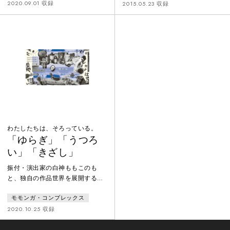
描いた、柴幸男の代表作。2009年
2020.09.01 収録
2015.05.23 収録
の初演で第54回岸田國士戯曲賞を
受賞し、2011年の再演では全国6
都市ツアーを敢行。2015年には東
京と小豆島の2都市で再々演を行っ
た。ゼロ年代演劇のマスターピー
スにしてクラシック。
わたしたちは、そろっている。
「ゆらぎ」「うつろ
い」「きざし」
振付・演出家の白神ももこのも
と、独自の作品世界を展開するモ
モンガ・コンプレックスによる作
モモンガ・コンプレックス
品。白神は新型コロナウイルス感
染症対策で外出自粛期間中、会え
2020.10.25 収録
ない人や行けなくなった場所への
思いを馳せるなか「個と全体」に