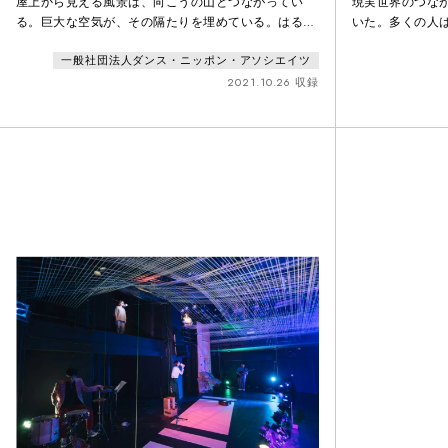
屋上から見える風景は、向こうの山とつながってい
現実世界のつな
る。巨大な空気が、その隔たりを埋めている。はるか
いた。多くの人
遠くの山のきわに、この目の先が通り着く。小さく立
が、"むこうのく
一般社団法人ダンス・ニッポン・アソシエイツ
っている、螺旋階段の貯水塔。貯水塔は本当は小さく
こは、画面を一
なんかないのだ。階段を登る人がいる。その人と私と
葉、ヒトかどう
2021.10.26 収録
が、同じ空気でつながっている。一直線。ひと連な
無効化された世
り。その人は、そのことを知っているのか。その人が
前に居て、"むこ
吸う息は、私が吸うのと同じのか。隔てるもののなに
た。行方をくらま
ひとつない、この隔た