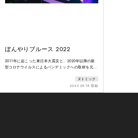
ぼんやりブルース 2022
2011年に起こった東日本大震災と、2020年以降の新
型コロナウイルスによるパンデミックへの取材を元
に、今を生きる人々の不安を多様な音楽と共に描いた
ヌトミック
パフォーマンス作品。2021年に東京での初演を経て、
第66回岸田國士戯曲賞最終候補作品となった本作
2022.09.18 収録
を、新演出で上演する。