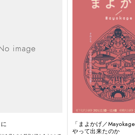
くに
「まよかげ／Mayokag
やって出来たのか