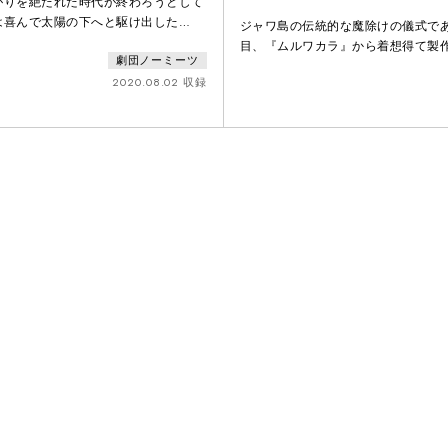
がりを絶たれた時代が終わろうとして
は喜んで太陽の下へと駆け出した
ジャワ島の伝統的な魔除けの儀式で
に"に残ることを選んだ人もいた。そ
目、『ムルワカラ』から着想得て製
劇団ノーミーツ
枚隔てれば、生まれた場所や話す言
げ/Mayokage』。その作品づくり
かさえも関係ない、現実のしがらみが
2020.08.02 収録
サーチ協力者の話をもとに振り返る
界。その夏、ぼくは相変わらず画面の
うのくに"へアクセスしようとしてい
せた、"ともだち"を探すために——