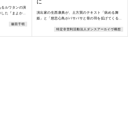
に
あるルワタンの演
演出家の生西康典が、土方巽のテキスト「病める舞
作した『まよか
姫」と「慈悲心鳥がバサバサと骨の羽を拡げてくる」
の過程を関係者やリ
を演劇作品化した。2人の演者はほとんど動かずに土
篠田千明
。
特定非営利活動法人ダンスアーカイヴ構想
方の言葉を発し、それらの言葉が地下空間を震わせて
いく。静寂、言葉、電車の走行音をはじめとした空間
内の音。そのなかで震える身体。その揺らぎが見る者
に伝わり、それぞれの異なる経験、あたらしい物語を
生み出していく。本作では、その「揺らぎ」を映像作
家の掛川康典が映像