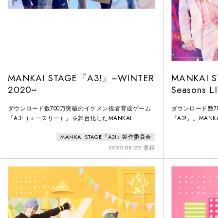
MANKAI STAGE『A3!』~WINTER
MANKAI S
2020~
Seasons L
ダウンロード数700万突破のイケメン役者育成ゲーム
ダウンロード数7
『A3!（エースリー）』を舞台化したMANKAI
『A3!』。MANK
STAGE『A3!』は、2018年の初演以降、舞台だけにと
大人気ゲームを原
MANKAI STAGE『A3!』製作委員会
どまらずその枠を飛び出し常に全国で新しい花を咲か
以降、即日ソール
せています。本作品では冬組にスポットを当て、第二
年初の舞台化か
2020.08.22 収録
回公演『主人はミステリにご執心』、第三回公演『真
部にあたるスト
夜中の住人』の2ストーリーを展開。紅葉のように色
て、東京ガーデ
づく秋の季節を経て、降り積もる雪の結晶のようにき
による初のLIVE
ら