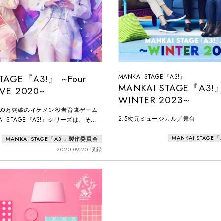
TAGE『A3!』 ~Four
MANKAI STAGE『A3!』
MANKAI STAGE『A3!
IVE 2020~
WINTER 2023～
00万突破のイケメン役者育成ゲーム
2.5次元ミュージカル／舞台
AI STAGE『A3!』シリーズは、その
作として2018年に初の舞台化。初演
MANKAI STAG
MANKAI STAGE『A3!』製作委員会
ドアウトの大人気公演となる。2018
ら本作まで6作品を上演。原作で第一
2020.09.20 収録
ーリーを中心に展開。その集大成とし
ンシアターにてオールキャスト総出演
を開催。全公演、LIV