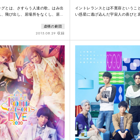
の手紙Neo」
ングとは、さすらう人達の歌。はみ出
イントレランスとは不寛容というこ
れ、飛び出し、居場所をなくし、居場
い惑星に逃げ込んだ宇宙人の喜びと
場所を捨てた人達を歌う歌。あるい
みる。地球人に憧れる宇宙人と宇宙
虚構の劇団
呼ばれた人が歌う歌。例えば、賛成派
人の日常と冒険を創造してみる。
れて内戦を続ける日本があったとした
2015.08.29 収録
えられた任務は、捕虜を尋問し秘密を
その尋問相手は、かつての恋人だっ
人に、男は二人きりの取調室で混乱し
のレン