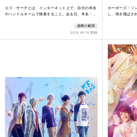
スナフキン
エゴ・サーチとは、インターネット上で、自分の本名
ホーボーズ・ソ
やハンドルネームで検索すること。ある日、本名・プ
し、弾き飛ばさ
ロフィールが自分と全く同じ人物のブログを発見し、
所を追われ、居
虚構の劇団
正体をつきとめようと画策するうち、失っていた記憶
は、ホーボーと
を取り戻す男の物語。男の書く小説の世界と、なくし
と反対派に分か
2010.09.15 収録
た恋人との思い出の世界が多層的に描かれる。
ら。ある男に与
聞き出すこと。
た。沈黙する恋
た。監視カメラ