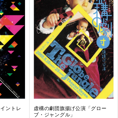
「イントレ
虚構の劇団旗揚げ公演「グロー
ブ・ジャングル」