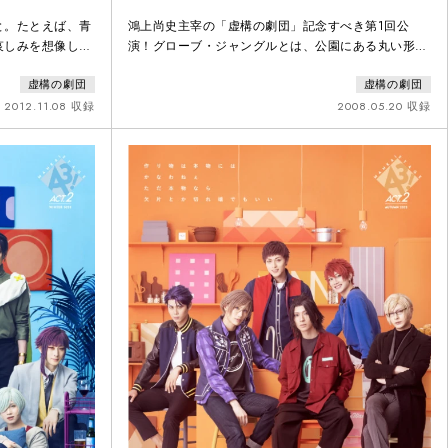
と。たとえば、青
鴻上尚史主宰の「虚構の劇団」記念すべき第1回公
哀しみを想像して
演！グローブ・ジャングルとは、公園にある丸い形を
人になりたい地球
したジャングルジム。今日も、公園で、ぐるぐると、
虚構の劇団
虚構の劇団
複雑な地球は回されることを待っている。ロンドンの
日本人コミュニティを舞台に描かれるネット社会で傷
2012.11.08 収録
2008.05.20 収録
付いた女性の再生の物語。