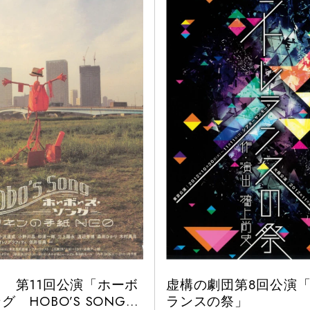
 第11回公演「ホーボ
虚構の劇団第8回公演
 HOBO’S SONG～
ランスの祭」