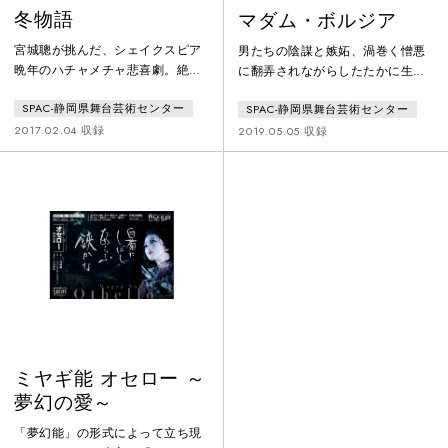
冬物語
マダム・ボルジア
宮城聰が挑んだ、シェイクスピア
男たちの陰謀と嫉妬、渦巻く憎悪
晩年のハチャメチャ悲喜劇。絶望
に翻弄されながらしたたかに生き
の日々にも、大いなる癒しは訪れ
る女――。ルネサンス期のイタリ
SPAC-静岡県舞台芸術センター
SPAC-静岡県舞台芸術センター
る！幸福なシチリア王は、ある
アに実在し、かのヴィクトル・ユ
日、美しい妃と親友のボヘミア王
ゴーが描いた稀代の悪女、ルクレ
2017.02.04 収録
2019.05.05 収録
の様子に、突如として浮気を疑い
ツィア・ボルジア。人を殺めるこ
始める。不条理なまでの嫉妬から
とも厭わない鬼女の顔に、生き別
妃を責め立てる王。それを見た王
れた息子を想う母の情愛が見え隠
子はショック死し、妃も後を追う
れし…。オペラでも知られるルク
ように息を引き取り…。大切な人
レツィアの物語を、宮城は大胆に
を失いようやく過ちに気づいた王
も同時期の日本、すなわち戦国時
は、悲しみと後悔にあけくれる。
代後期に置き替えました。舞台は
しかし16年後、すべての苦悩が癒
駿府城公園、群雄割拠の戦乱を逞
される奇跡
しく生きる
ミヤギ能 オセロー ～
夢幻の愛～
「夢幻能」の形式によって立ち現