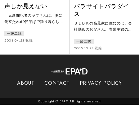
声しか見えない
パラサイトパラダイ
ス
元新聞記者のヤブさんは、妻に
先立たれ60代半ばで独り暮らし。
３ＬＤＫの高見家に住むのは、会
やがてヤブさんの目に異変が起こ
社勤めのお父さん、専業主婦のお
一跡二跳
る。右目で見える像と左目で見え
母さん、バリバリキャリアウーマ
る像がブレ始め、二つの像はとう
2004.04.23 収録
一跡二跳
ンの娘、大学生の息子。一見どこ
とう独立してしまったのだ……。
にでもありそうなフツーの一家だ
2005.10.23 収録
ヤブさんから見れば娘の佐和子も
が、ある日、お母さんのお母さん
２人、娘婿でかつての部下の松木
が、アキレス腱を切ったことを理
も２人……。事態にうろたえたヤ
由に同居を求めてやってくる。な
ブさんは、なんとか収拾を図ろう
んとか同居を断りたい高見家だっ
と自分に言い聞かせ、ついに余計
たが、追い打ちをかけるようにお
ABOUT
CONTACT
PRIVACY POLICY
に見える像を消すことに成功する
父さんのお父さんまでもが独り暮
のだが、消されたのは本物の佐和
らしの家を売り払い、同居を求め
子と松木
て乗り込んで来てしまう。ずるず
Copyright ©
EPAD
All rights reserved
ると窮屈な