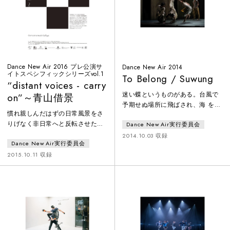
Dance New Air 2016 プレ公演サ
Dance New Air 2014
イトスペシフィックシリーズvol.1
To Belong / Suwung
“distant voices - carry
迷い蝶というものがある。台風で
on”～青山借景
予期せぬ場所に飛ばされ、海 を渡
慣れ親しんだはずの日常風景をさ
っても、その同一性を作り替えて
りげなく非日常へと反転させた
Dance New Air実行委員会
生き続ける蝶のことだ。こ の共同
『Borrowed Landscape-
制作もまた、たくさんの問いに導
2014.10.03 収録
Dance New Air実行委員会
Yokohama（横浜借景）』 から3年
かれ海を渡り、相手の 中に自分を
－。ハイネ・アヴダルと篠崎由紀
2015.10.11 収録
探す旅路を続けながら他者との新
子は、今年30周年を迎えるスパイ
たな関わり方を 発見する。
ラル ［建築：槇文彦］ の空間を
“Suwung”とは、“目には見えない
舞台に、ヨーロッパと日本のアー
が、何かがそこに存在する ことを
ティストによる国際共同制作
感じる”、という感覚を表すジャワ
『“distant voices ‒ carry on』”～
語である“。空”の中に存 在を感
青山借景』に取り組みます。スパ
じ、現実と虚構を合理的
イラルの屋内外、一般に