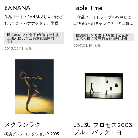
BANANA
Table Time
作品ノート：BANANAりんごはど
［作品ノート］テーブルを中心に
れですか？バナナをさす。母親は
出演者3人のキャラクターと三角関
言葉を失った。人の思いは、心の
係の様子を音楽に乗せ、リズムよ
横浜赤レンガ倉庫1号館［公益財
横浜赤レンガ倉庫1号館［公益財
中で像をつくり、音と結びつき、
く表現したダンス作品。一見、心
団法人横浜市芸術文化振興財
団法人横浜市芸術文化振興財団］
言葉として発せられる。母親が笑
情的にも複雑化しがちな、しか
団］
2007.01.18 収録
う、私も笑う。ただそれだけのこ
し、よく見られる男女の三角関係
2015.02.11 収録
とだ。
という人間模様を、できるだけ客
観的に切り取ることで、その滑稽
さを伝えようと仕上げた作品であ
る。普段、日常の中で度々起こる
男女劇の中の‘葛藤’、‘不安’、‘嫉
妬’、‘怒り’、‘興奮’、‘期待’…な
ど。そのような感情に、とも
メクランラク
USUSU プロセス2003
ブルーバック・ヨコ
横浜ダンスコレクションR 2005