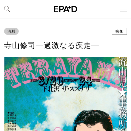
演劇
映像
寺山修司―過激なる疾走―