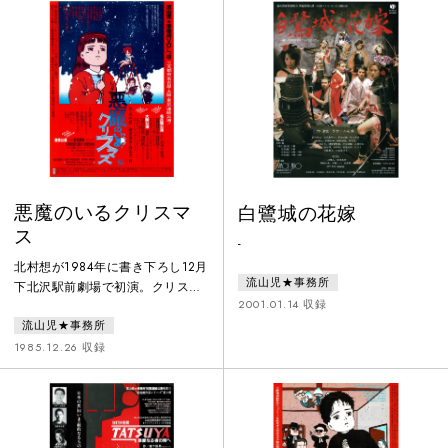
悪魔のいるクリスマ
白鷺城の花嫁
ス
-
北村想が1984年に書き下ろし12月
流山児★事務所
下北沢駅前劇場で初演。クリスマ
2001.01.14 収録
ス・イブの夜。劇作家、歌手にな
流山児★事務所
ることを夢見る少女と恋人の少年
の三人のささやかなクリスマス・
1985.12.26 収録
パーティー。やがて、彼らの元に
天使が現れる。優しくて透明で、
残酷な童話。このメルヘンファン
タジーは８０年代小劇場演劇のロ
ング作品となり10年間にわたって