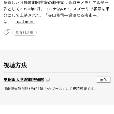
急逝した月蝕歌劇団主宰の劇作家：高取英メモリアル第一
弾として2020年8月、コロナ禍の中、スズナリで客席を半
分にして上演された。『寺山修司―過激なる疾走―』
は、...
read more
教育利活用
視聴方法
早稲田大学演劇博物館
無償
演劇博物館別館6号館3階「AVブース」にて視聴可能です。