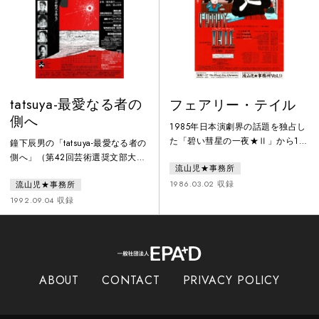
上演。85年版は「小劇場界３大ス
タア競演」と銘打ち、塩野谷正
幸、大高洋夫（第三舞台）、美加
理
tatsuya-最愛なる者の
フェアリー・テイル
側へ
1985年日本演劇界の話題を独占し
た「碧い彗星の一夜★Ⅱ」から1
鐘下辰男の「tatsuya-最愛なる者の
年。北村想の新作書き下ろしを得
側へ」（第42回芸術選奨文部大臣
流山児★事務所
て、さらにパワー・アップした＜
新人賞を受賞作）を流山児★事務
真冬の夜の夢幻劇＞が下北沢・本
1986.03.02 収録
流山児★事務所
所が1992年の新鋭劇作家シリーズ
多劇場に出現。北村想・宇崎竜
として「改訂決定版」と銘打ち新
1992.09.04 収録
童・流山児祥の黄金トリオで放つ
宿タイニイ・アリスで上演。高度
86年演劇界を震撼させる”ショー
成長の日本で実際に起きた19歳の
ゲキとカンドーのFAIRY TAIL”誕
少年による連続射殺事件「永山則
生。既って見た白黒スタンダード
夫事件」をモチーフに全共闘世代
映画のような…＜恋の物語＞天気
の青春の表と裏を描く。貧しい家
ABOUT
CONTACT
PRIVACY POLICY
予報は明日の予報をもう出さなく
庭に育ち不良グループの一員とな
なった。明日もまた雨である
ったタツヤ（有薗芳記）が転職を
繰り返しながら、米軍基