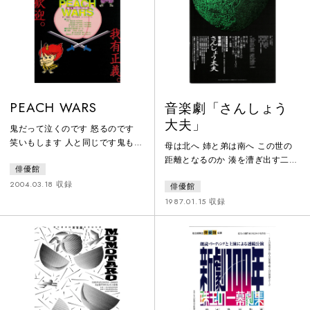
PEACH WARS
音楽劇「さんしょう
大夫」
鬼だって泣くのです 怒るのです
笑いもします 人と同じです鬼も人
母は北へ 姉と弟は南へ この世の
も 生きている尊さは同じ・・・
距離となるのか 湊を漕ぎ出す二艘
俳優館
そうは思いませぬか！
の船 暗黒の歴史のうずに巻きこま
2004.03.18 収録
俳優館
れた あんじゅとづし王の 哀しき
物語
1987.01.15 収録