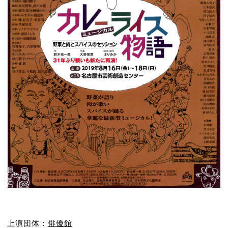
上演団体：
俳優館