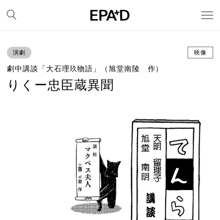
演劇
映像
劇中講談「大石理玖物語」（旭堂南陵 作）
りくー忠臣蔵異聞