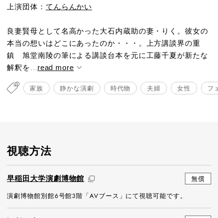
上演団体：
てんらんかい
良妻賢母として名高かった大石内蔵助の妻・りく。彼女の
本当の想いはどこにあったのか・・・。上方講談界の重
鎮 旭堂南陵の筆による講談台本を元に工藤千夏が新たな
解釈を...
read more
家族
静かな演劇
時代物
夫婦
女性
フ
視聴方法
早稲田大学演劇博物館
無償
演劇博物館別館6号館3階「AVブース」にて視聴可能です。