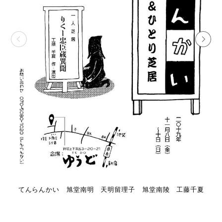
てんらんかい 旭堂南明 天明留理子 旭堂南陵 工藤千夏