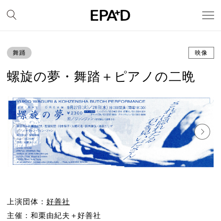
舞踊
映像
螺旋の夢・舞踏＋ピアノの二晩
上演団体：
好善社
主催：和栗由紀夫＋好善社