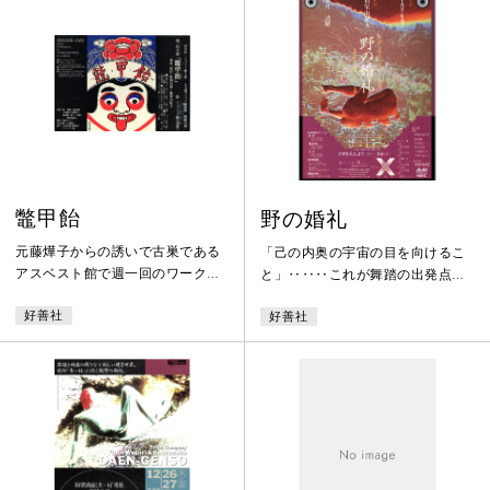
鼈甲飴
野の婚礼
元藤燁子からの誘いで古巣である
「己の内奥の宇宙の目を向けるこ
アスベスト館で週一回のワークシ
と」‥‥‥これが舞踏の出発点で
ョップを開講した和栗由紀夫が、
あり、その目が何処についている
好善社
好善社
「土方巽メソッド研究会」と名付
のかが大切なことだ。足が二本に
けた会で、土方巽の孫弟子にあた
分かれてから我々は迷ってばかり
る受講生と行った第一回目の公
いる。私は一本足の杭になり荒野
演。鼈甲飴とはフォルムのこと
に立っていたい。森羅万象の内に
で、それは人の形を指している。
潜む秘密の階段は、我々の果てし
一人一人が自分の形を見つけ出
ない野に続く。私は急いで準備を
す、そうあってほしいという思い
するのだ。婚礼が始まる。風が吹
をこめて和栗が名づけた。
いてくる。