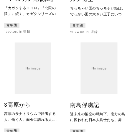
『カガクするココロ』『北限の
ちっちゃい国のちっちゃい姫は、
猿』に続く、カガクシリーズの完
でっかい国の大きい王子にいつも
結編の初演を収録。202X年、ヨー
いじめられています。 ちっちゃい
青年団
青年団
ロッパの大戦で死亡した天才科学
姫は、何でも測れるハカルン博士
者の脳だけが生きのこる。その脳
に頼んで、ちっちゃい 国にある大
1997.06.18 収録
2024.08.12 収録
の受け入れを巡って延々と交わさ
きなものや⻑いものを捜す旅に出
れる先端科学の議論と膨大な無駄
ます。 二人は、いろいろなものを
話…。急速に進歩する脳研究の世
測っていく中で、世界には、測れ
界を舞台に「人間とは何か」を問
ない もの、比べられないものがあ
いかける問題作。
ることに気がついていきます。
S高原から
南島俘虜記
高原のサナトリウムで静養する
近未来の架空の戦時下、南方の島
人、働く人、面会に訪れる人…。
に囚われた日本人兵士たち。舞台
静かな日常のさりげない会話の中
上では、時代も、敵も、特定され
青年団
青年団
にも、死は確実に存在する。平田
てはいない。戦争はいつ終わると