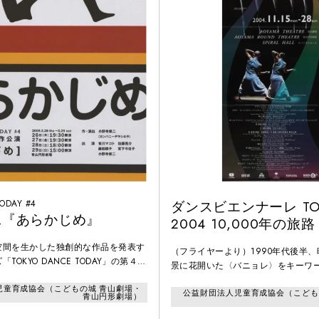
ODAY #4
ダンスビエンナーレ TO
二『あらかじめ』
2004 10,000年の旅路
空間を生かした独創的な作品を発表す
（フライヤーより）1990年代後半
TOKYO DANCE TODAY」の第４
景に花開いた〈バニョレ〉をキーワー
ーデラシネラ」を主宰する小野寺修二
夏、第1回ダンスビエンナーレTOKY
児童育成協会（こどもの城 青山劇場・
演作品。ダンス・マイム・芝居を混在
公益財団法人児童育成協会（こども
た。〈バニョレ〉を、目指し、通過
青山円形劇場）
然の迷宮に漂う人間を描く。
と捉え、次代のダンスの道を模索す