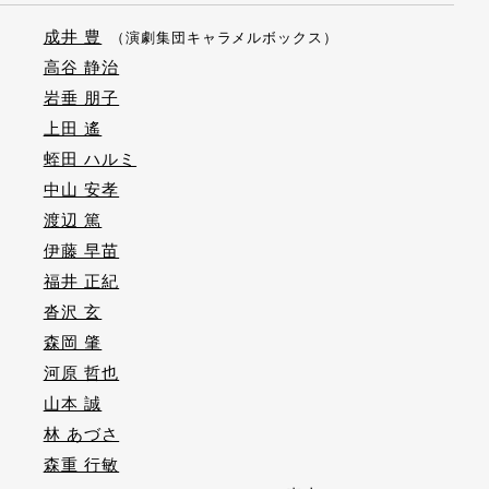
成井 豊
（演劇集団キャラメルボックス）
高谷 静治
岩垂 朋子
上田 遙
蛭田 ハルミ
中山 安孝
渡辺 篤
伊藤 早苗
福井 正紀
沓沢 玄
森岡 肇
河原 哲也
山本 誠
林 あづさ
森重 行敏