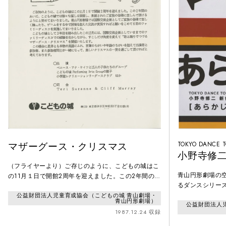
マザーグース・クリスマス
TOKYO DANCE T
小野寺修
（フライヤーより）ご存じのように、こどもの城はこ
青山円形劇場の
の11月１日で開館2周年を迎えました。この2年間のあ
るダンスシリーズ「
いだ、こどもの城では様々な催しを開催し、来館され
弾。「カンパニ
公益財団法人児童育成協会（こどもの城 青山劇場・
たご家族の皆様に楽しんで頂けるようにと努めてまい
青山円形劇場）
公益財団法人
の作・演出・出
りました。青山円形劇場では国際交流企画としてご家
1987.12.24 収録
させ、偶然と必
族の皆様で楽しく踊ったり、ゲームをする中で国境を