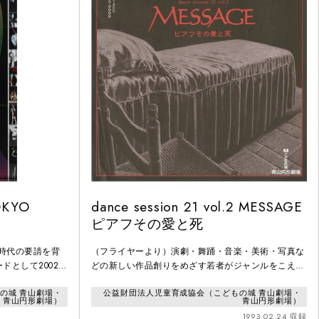
KYO
dance session 21 vol.2 MESSAGE
ピアフその愛と死
、時代の要請を背
（フライヤーより）演劇・舞踊・音楽・美術・写真な
ドとして2002年
どの新しい作品創りをめざす若者がジャンルをこえて
Oを開催しまし
コラボレーションを試みるために集まりました。かつ
の城 青山劇場・
公益財団法人児童育成協会（こどもの城 青山劇場・
し、去りゆくもの
てベルギーのムードラで活躍し、現在ダンサーとして
青山円形劇場）
青山円形劇場）
る試みでした。世
国内の各バレエ団やダンスカンパニーで活躍している
1993.02.24 収録