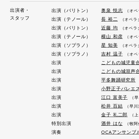
出演者・
出演（バリトン）
奥泉 悦志
（オペ
スタッフ
出演（テノール）
長 裕二
（オペラ
出演（バリトン）
近藤 均
（オペラ
出演（テノール）
横山 和彦
（オペ
出演（ソプラノ）
星 知美
（オペラ
出演（ソプラノ）
吉村 温子
（オペ
出演
こどもの城児童
出演
こどもの城混声
出演
平多舞踊研究所
出演
小野正子バレエ
出演
江口 富美子
（早
出演
松井 百結
（早川
出演
金子 礼二郎
（上
特別出演
酒井 はな
（牧阿
演奏
OCAアンサンブ