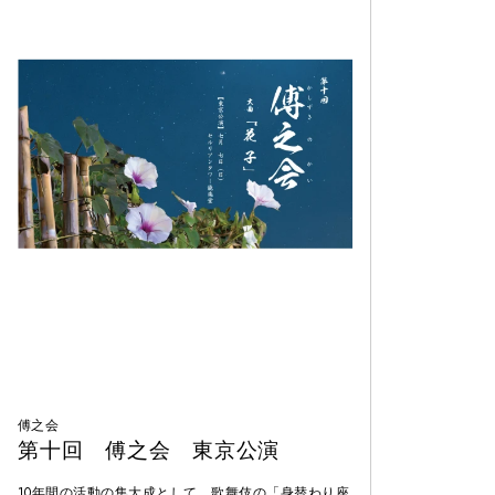
傅之会
第十回 傅之会 東京公演
10年間の活動の集大成として、歌舞伎の「身替わり座