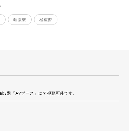
。
鳥
狸腹鼓
極重習
館3階「AVブース」にて視聴可能です。
。