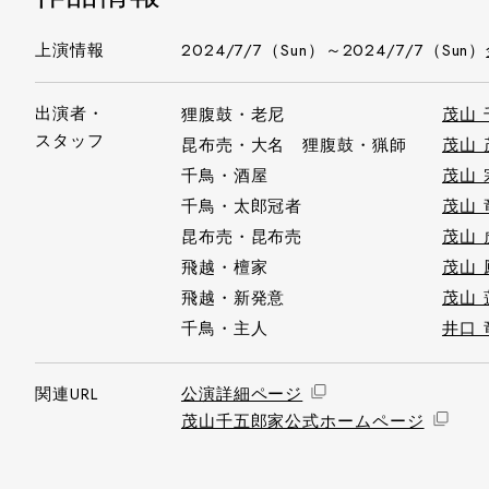
上演情報
2024/7/7（Sun）～2024/7/7（Sun）
出演者・
狸腹鼓・老尼
茂山 
スタッフ
昆布売・大名 狸腹鼓・猟師
茂山 
千鳥・酒屋
茂山 
千鳥・太郎冠者
茂山 
昆布売・昆布売
茂山 
飛越・檀家
茂山 
飛越・新発意
茂山 
千鳥・主人
井口 
関連URL
公演詳細ページ
茂山千五郎家公式ホームページ