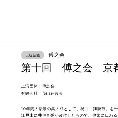
傅之会
伝統芸能
第十回 傅之会 京
上演団体：
傅之会
有限会社 茂山狂言会
10年間の活動の集大成として、秘曲「狸腹鼓」を
江戸末に井伊直弼が改作したもので、他家に伝わる